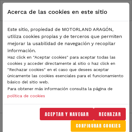
RUTA DE NAVEGACIÓN
Pasar al contenido principal
Acerca de las cookies en este sitio
Inicio
Noticias
TODA LA ACTUALIDAD DE
Este sitio, propiedad de MOTORLAND ARAGÓN,
utiliza cookies propias y de terceros que permiten
MOTORLAND
mejorar la usabilidad de navegación y recopilar
información.
Haz click en "Aceptar cookies" para aceptar todas las
cookies y acceder directamente al sitio o haz click en
Sigue de cerca todas las novedades de MotorLand
"Rechazar cookies" en el caso que desees aceptar
Aragón. Aquí encontrarás noticias sobre eventos,
únicamente las cookies esenciales para el funcionamiento
competiciones, pilotos, novedades del circuito y
básico del sitio web.
mucho más. Filtra por categoría o tipo de contenido y
Para obtener más información consulta la página de
no te pierdas nada del mundo del motor.
política de cookies
ACEPTAR Y NAVEGAR
RECHAZAR
CONFIGURAR COOKIES
Filtros