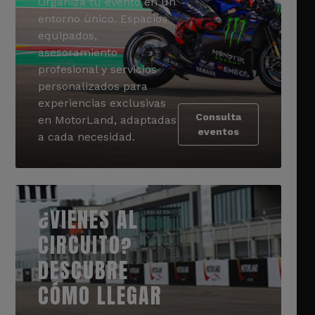
Organiza tu evento en un
entorno único. Espacios
equipados,
asesoramiento
profesional y servicios
personalizados para
experiencias exclusivas
Consulta
en MotorLand, adaptadas
eventos
a cada necesidad.
¿VIENES AL
CIRCUITO?
DESCUBRE
CÓMO LLEGAR