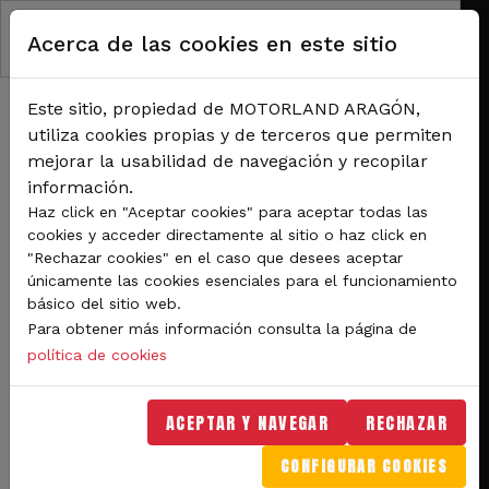
Pasar al contenido principal
Acerca de las cookies en este sitio
Este sitio, propiedad de MOTORLAND ARAGÓN,
utiliza cookies propias y de terceros que permiten
mejorar la usabilidad de navegación y recopilar
información.
RUTA DE NAVEGACIÓN
Haz click en "Aceptar cookies" para aceptar todas las
Inicio
Noticias
cookies y acceder directamente al sitio o haz click en
Pure ETCR, el primer Campeonato Internacional de turismos eléctricos, elige el
"Rechazar cookies" en el caso que desees aceptar
circuito de MotorLand Aragón
únicamente las cookies esenciales para el funcionamiento
básico del sitio web.
Pure ETCR, el primer
Para obtener más información consulta la página de
Campeonato Internacional
política de cookies
de turismos eléctricos,
ACEPTAR Y NAVEGAR
RECHAZAR
elige el circuito de
CONFIGURAR COOKIES
MotorLand Aragón