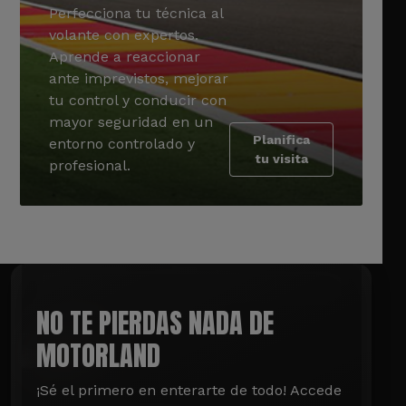
Perfecciona tu técnica al
volante con expertos.
Aprende a reaccionar
ante imprevistos, mejorar
tu control y conducir con
mayor seguridad en un
Planifica
entorno controlado y
tu visita
profesional.
NO TE PIERDAS NADA DE
MOTORLAND
¡Sé el primero en enterarte de todo! Accede 