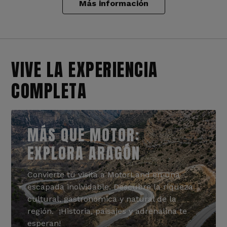
Más información
VIVE LA EXPERIENCIA
COMPLETA
MÁS QUE MOTOR:
EXPLORA ARAGÓN
Convierte tu visita a MotorLand en una
escapada inolvidable. Descubre la riqueza
cultural, gastronómica y natural de la
región. ¡Historia, paisajes y adrenalina te
esperan!