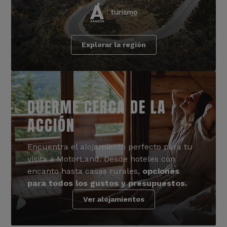
Explorar la región
DUERME CERCA DE LA
ACCIÓN
Encuentra el alojamiento perfecto para tu
visita a MotorLand. Desde hoteles con
encanto hasta casas rurales,
opciones
para todos los gustos y presupuestos.
Ver alojamientos