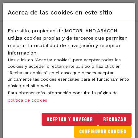
RUTA DE NAVEGACIÓN
Pasar al contenido principal
Acerca de las cookies en este sitio
Inicio
Eventos
CALENDARIO DE EVENTOS
Este sitio, propiedad de MOTORLAND ARAGÓN,
utiliza cookies propias y de terceros que permiten
mejorar la usabilidad de navegación y recopilar
Descubre todos los eventos que te esperan en el
información.
circuito. Desde grandes premios hasta experiencias
Haz click en "Aceptar cookies" para aceptar todas las
cookies y acceder directamente al sitio o haz click en
exclusivas en pista.
Filtra, encuentra y reserva tu
"Rechazar cookies" en el caso que desees aceptar
próxima aventura en solo unos clics.
únicamente las cookies esenciales para el funcionamiento
Histórico de eventos
básico del sitio web.
Para obtener más información consulta la página de
política de cookies
Descargar calendario
Añadir a mi calendario
ACEPTAR Y NAVEGAR
RECHAZAR
CONFIGURAR COOKIES