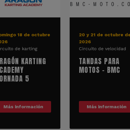
omingo 18 de octubre
20 y 21 de octubre d
026
2026
ircuito de karting
Circuito de velocidad
RAGÓN KARTING
TANDAS PARA
CADEMY
MOTOS - BMC
ORNADA 5
Más información
Más información