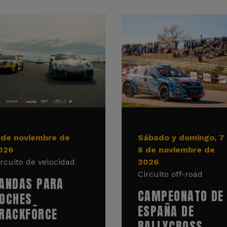
 de noviembre de
Sábado y domingo, 7
026
8 de noviembre de
ircuito de velocidad
2026
Circuito off-road
ANDAS PARA
CAMPEONATO DE
OCHES_
ESPAÑA DE
RACKFORCE
RALLYCROSS