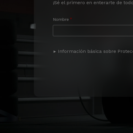
¡Sé el primero en enterarte de tod
Nombre
Información básica sobre Protec