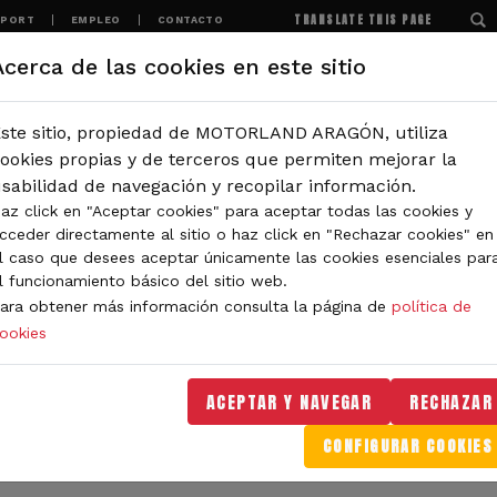
TRANSLATE THIS PAGE
SPORT
EMPLEO
CONTACTO
Acerca de las cookies en este sitio
MOTORLAND
EXPERIENCIAS
NOTICIAS
ste sitio, propiedad de MOTORLAND ARAGÓN, utiliza
IÓN
ookies propias y de terceros que permiten mejorar la
sabilidad de navegación y recopilar información.
az click en "Aceptar cookies" para aceptar todas las cookies y
EVENTOS
cceder directamente al sitio o haz click en "Rechazar cookies" en
l caso que desees aceptar únicamente las cookies esenciales par
l funcionamiento básico del sitio web.
ara obtener más información consulta la página de
política de
ookies
 en el circuito. Desde grandes premios hasta
ACEPTAR Y NAVEGAR
RECHAZAR
ncuentra y reserva tu próxima aventura en solo
CONFIGURAR COOKIES