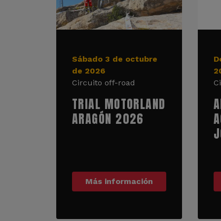
Sábado 3 de octubre
D
de 2026
2
Circuito off-road
C
TRIAL MOTORLAND
A
ARAGÓN 2026
A
J
Más información