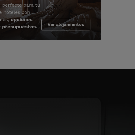
 perfecto para tu
e hoteles con
ales,
opciones
Ver alojamientos
y presupuestos.