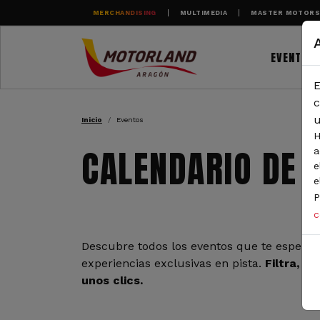
Pasar al contenido principal
MERCHANDISING
MULTIMEDIA
MASTER MOTOR
EVENTOS
E
RUTA DE NAVEGAC
c
u
Inicio
Eventos
H
CALENDARIO DE 
a
e
e
P
c
Descubre todos los eventos que te esperan
experiencias exclusivas en pista.
Filtra, e
unos clics.