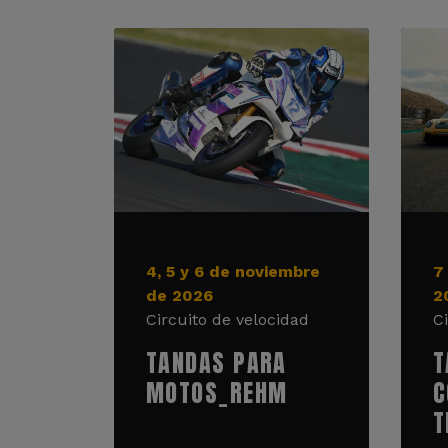
4, 5 y 6 de noviembre
7
de 2026
2
Circuito de velocidad
C
TANDAS PARA
T
MOTOS_REHM
C
T