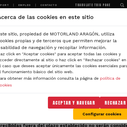
TRANSLATE THIS PAGE
SPORT
EMPLEO
CONTACTO
Acerca de las cookies en este sitio
MOTORLAND
EXPERIENCIAS
NOTICIAS
ste sitio, propiedad de MOTORLAND ARAGÓN, utiliza
IÓN
ookies propias y de terceros que permiten mejorar la
sabilidad de navegación y recopilar información.
az click en "Aceptar cookies" para aceptar todas las cookies y
 DE PRENSA PARA EL G
cceder directamente al sitio o haz click en "Rechazar cookies" en
l caso que desees aceptar únicamente las cookies esenciales par
l funcionamiento básico del sitio web.
RAGON DE MOTOGP™ 2
ara obtener más información consulta la página de
política de
ookies
ACEPTAR Y NAVEGAR
RECHAZAR
licitud
de acreditaciones para medios de comunicación pro
de agosto de 2026
.
Configurar cookies
el formulario correspondiente según su categoría profes
 recibidas fuera del plazo establecido no serán consid