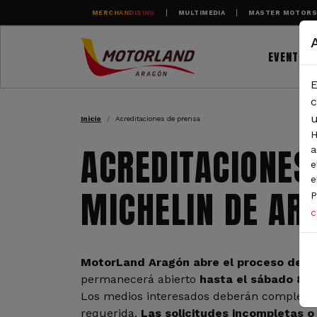
Pasar al contenido principal
MERCHANDISING
MULTIMEDIA
MASTER MOTOR
EVENTOS
E
RUTA DE NAVEGAC
c
u
Inicio
Acreditaciones de prensa
H
ACREDITACIONES
a
e
e
MICHELIN DE A
P
c
MotorLand Aragón abre el proceso de so
permanecerá abierto
hasta el sábado 8 
Los medios interesados deberán completar 
requerida.
Las solicitudes incompletas o