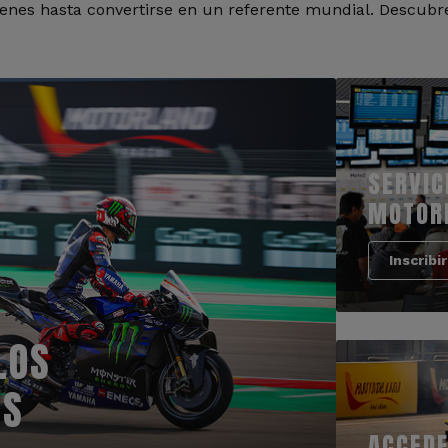
nes hasta convertirse en un referente mundial. Descubre
SERVIC
MOTOR
Inscribi
LOS
OS
ACCEDE