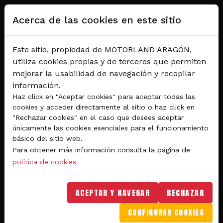
Pasar al contenido principal
Acerca de las cookies en este sitio
Este sitio, propiedad de MOTORLAND ARAGÓN,
utiliza cookies propias y de terceros que permiten
mejorar la usabilidad de navegación y recopilar
información.
Haz click en "Aceptar cookies" para aceptar todas las
cookies y acceder directamente al sitio o haz click en
"Rechazar cookies" en el caso que desees aceptar
Del 28 al 30 de agosto 2026
únicamente las cookies esenciales para el funcionamiento
Circuito de velocidad
básico del sitio web.
Para obtener más información consulta la página de
GRAN PREMIO
política de cookies
MICHELIN® DE ARAGÓN
DE MOTOGP™ 2026
ACEPTAR Y NAVEGAR
RECHAZAR
CONFIGURAR COOKIES