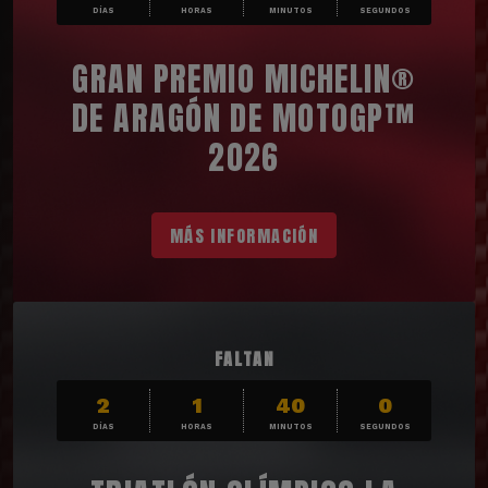
DÍAS
HORAS
MINUTOS
SEGUNDOS
GRAN PREMIO MICHELIN®
DE ARAGÓN DE MOTOGP™
2026
MÁS INFORMACIÓN
FALTAN
2
1
39
59
DÍAS
HORAS
MINUTOS
SEGUNDOS