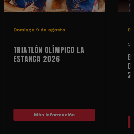
Domingo 9 de agosto
De
Ci
TRIATLÓN OLÍMPICO LA
G
ESTANCA 2026
D
2
Más información