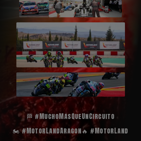
🏁 #MuchoMasQueUnCircuito
🏍️ #MotorLandAragon
🔥 #MotorLand