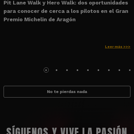
Pit Lane Walk y Hero Walk: dos oportunidades
U
para conocer de cerca a los pilotos en el Gran
M
Premio Michelin de Aragón
Leer más >>>
No te pierdas nada
SÍGUENOS Y VIVE LA PASIÓN