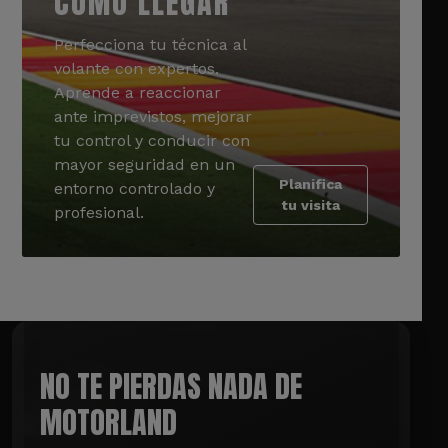
CÓMO LLEGAR
Perfecciona tu técnica al
volante con expertos.
Aprende a reaccionar
ante imprevistos, mejorar
tu control y conducir con
mayor seguridad en un
Planifica
entorno controlado y
tu visita
profesional.
NO TE PIERDAS NADA DE
MOTORLAND