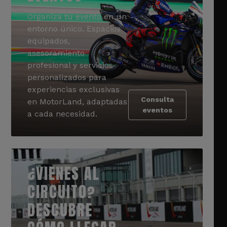
Organiza tu evento en un
entorno único. Espacios
equipados,
asesoramiento
profesional y servicios
personalizados para
experiencias exclusivas
Consulta
en MotorLand, adaptadas
eventos
a cada necesidad.
¿VIENES AL
CIRCUITO?
DESCUBRE