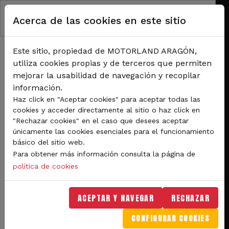
Pasar al contenido principal
Acerca de las cookies en este sitio
Este sitio, propiedad de MOTORLAND ARAGÓN,
utiliza cookies propias y de terceros que permiten
mejorar la usabilidad de navegación y recopilar
información.
RUTA DE NAVEGACIÓN
Haz click en "Aceptar cookies" para aceptar todas las
Inicio
Noticias
¡Sorteo del día del padre!
cookies y acceder directamente al sitio o haz click en
"Rechazar cookies" en el caso que desees aceptar
únicamente las cookies esenciales para el funcionamiento
¡Sorteo del día del padre!
básico del sitio web.
Para obtener más información consulta la página de
Ven a disfrutar de UN DÍA DE TANDAS en
política de cookies
nuestro KARTING INTERNACIONAL en
compañía de tu padre, de tu hijo o de
ACEPTAR Y NAVEGAR
RECHAZAR
quién tú quieras. Pero espera, que aún
CONFIGURAR COOKIES
hay más, también podéis ganar un PACK