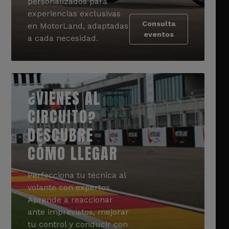
personalizados para
experiencias exclusivas
Consulta
en MotorLand, adaptadas
eventos
a cada necesidad.
¿VIENES AL
CIRCUITO?
DESCUBRE
CÓMO LLEGAR
Perfecciona tu técnica al
volante con expertos.
Aprende a reaccionar
ante imprevistos, mejorar
tu control y conducir con