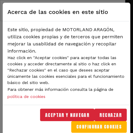
Pasar al contenido principal
Acerca de las cookies en este sitio
Este sitio, propiedad de MOTORLAND ARAGÓN,
utiliza cookies propias y de terceros que permiten
mejorar la usabilidad de navegación y recopilar
información.
RUTA DE NAVEGACIÓN
Haz click en "Aceptar cookies" para aceptar todas las
Inicio
Noticias
cookies y acceder directamente al sitio o haz click en
El director gerente de Motorland y la vicepresidenta de la Asociación de
"Rechazar cookies" en el caso que desees aceptar
Empresarios Turísticos del Bajo Aragón mantienen una reunión para aunar
únicamente las cookies esenciales para el funcionamiento
esfuerzos y aprovechar las sinergias y el impulso económico y de desarrollo ligado
al circuito de Alcañiz
básico del sitio web.
Para obtener más información consulta la página de
El director gerente de
política de cookies
Motorland y la
ACEPTAR Y NAVEGAR
RECHAZAR
vicepresidenta de la
CONFIGURAR COOKIES
Asociación de Empresarios