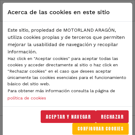
RUTA DE NAVEGACIÓN
Pasar al contenido principal
Acerca de las cookies en este sitio
Inicio
Noticias
TODA LA ACTUALIDAD DE
Este sitio, propiedad de MOTORLAND ARAGÓN,
utiliza cookies propias y de terceros que permiten
MOTORLAND
mejorar la usabilidad de navegación y recopilar
información.
Haz click en "Aceptar cookies" para aceptar todas las
cookies y acceder directamente al sitio o haz click en
Sigue de cerca todas las novedades de MotorLand
"Rechazar cookies" en el caso que desees aceptar
Aragón. Aquí encontrarás noticias sobre eventos,
únicamente las cookies esenciales para el funcionamiento
competiciones, pilotos, novedades del circuito y
básico del sitio web.
mucho más. Filtra por categoría o tipo de contenido y
Para obtener más información consulta la página de
no te pierdas nada del mundo del motor.
política de cookies
ACEPTAR Y NAVEGAR
RECHAZAR
CONFIGURAR COOKIES
Filtros