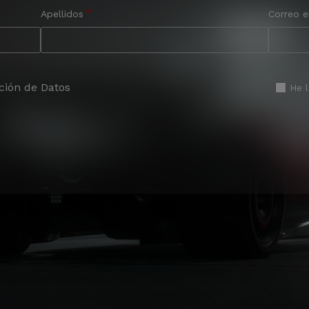
Apellidos
Correo e
ción de Datos
He 