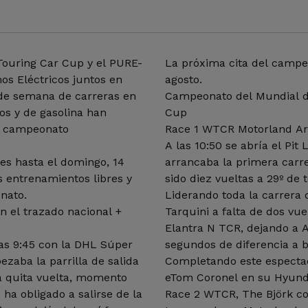
ouring Car Cup y el PURE-
La próxima cita del campe
s Eléctricos juntos en
agosto.
 de semana de carreras en
Campeonato del Mundial d
os y de gasolina han
Cup
e campeonato
Race 1 WTCR Motorland Ar
A las 10:50 se abría el Pit
nes hasta el domingo, 14
arrancaba la primera carr
 entrenamientos libres y
sido diez vueltas a 29º de
nato.
Liderando toda la carrera de
en el trazado nacional +
Tarquini a falta de dos vu
Elantra N TCR, dejando a
s 9:45 con la DHL Súper
segundos de diferencia a 
zaba la parrilla de salida
Completando este espectac
a quita vuelta, momento
eTom Coronel en su Hyund
 ha obligado a salirse de la
Race 2 WTCR, The Björk co