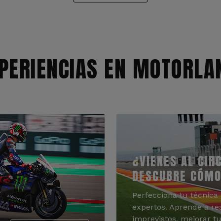
PERIENCIAS EN MOTORLA
¿VIENES AL CIR
DESCUBRE CÓMO
Perfecciona tu técnica 
expertos. Aprende a re
imprevistos, mejorar tu