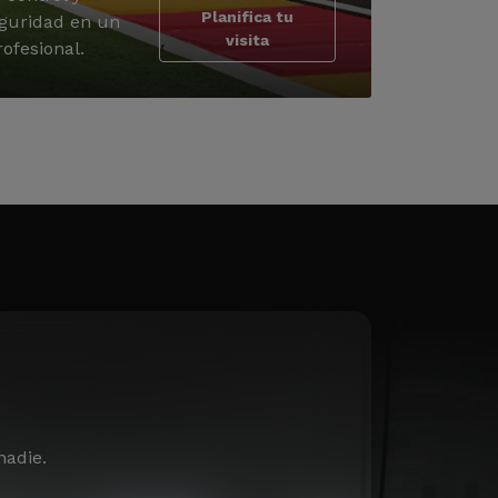
Planifica tu
guridad en un
visita
ofesional.
nadie.