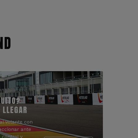
ND
CUITO?
 LLEGAR
al volante con
accionar ante
 control y