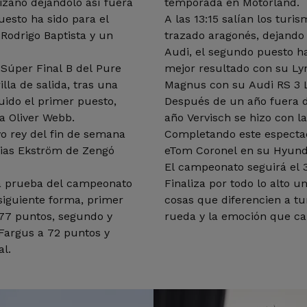
ñizano dejándolo así fuera
temporada en Motorland.
uesto ha sido para el
A las 13:15 salían los turi
Rodrigo Baptista y un
trazado aragonés, dejando
Audi, el segundo puesto ha
a Súper Final B del Pure
mejor resultado con su Ly
la de salida, tras una
Magnus con su Audi RS 3 L
uido el primer puesto,
Después de un año fuera 
ra Oliver Webb.
año Vervisch se hizo con la 
o rey del fin de semana
Completando este espectac
ias Ekström de Zengó
eTom Coronel en su Hyund
El campeonato seguirá el 31 
nda prueba del campeonato
Finaliza por todo lo alto 
siguiente forma, primer
cosas que diferencien a tur
 77 puntos, segundo y
rueda y la emoción que cau
 Fargus a 72 puntos y
al.