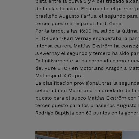
pista entre la curva 3 y 4 del trazado alca
de la clasificación. Finalmente, el primer p
brasileño Augusto Farfus, el segundo para 
tercer puesto el español Jordi Gené.
Por la tarde, a las 16:00 ha salido la últim
ETCR Jean-Karl Vernay encabezaba la parril
intensa carrera Mattias Ekström ha conseg
J.K.Vernay el segundo y tercero ha sido pa
Definitivamente se ha coronado como nuev
del Pure ETCR en Motorland Aragón a Matt
Motorsport X Cupra.
La clasificación provisional, tras la segu
celebrada en Motorland ha quedado de la 
puesto para el sueco Mattias Ekström con
tercer puesto para los brasileños Augusto
Rodrigo Baptista con 63 puntos en la gener