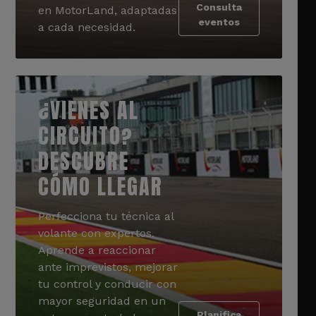
Consulta
en MotorLand, adaptadas
eventos
a cada necesidad.
¿VIENES AL
CIRCUITO?
DESCUBRE
CÓMO LLEGAR
Perfecciona tu técnica al
volante con expertos.
Aprende a reaccionar
ante imprevistos, mejorar
tu control y conducir con
mayor seguridad en un
Planifica