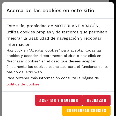
Pasar al contenido principal
Acerca de las cookies en este sitio
Este sitio, propiedad de MOTORLAND ARAGÓN,
utiliza cookies propias y de terceros que permiten
mejorar la usabilidad de navegación y recopilar
información.
RUTA DE NAVEGACIÓN
Haz click en "Aceptar cookies" para aceptar todas las
Inicio
Noticias
cookies y acceder directamente al sitio o haz click en
La Universidad de Bolonia y el Politécnico de Milán se hacen con los premios
"Rechazar cookies" en el caso que desees aceptar
"Best MotoStudent 2021".
únicamente las cookies esenciales para el funcionamiento
básico del sitio web.
La Universidad de Bolonia
Para obtener más información consulta la página de
y el Politécnico de Milán
política de cookies
se hacen con los premios
ACEPTAR Y NAVEGAR
RECHAZAR
"Best MotoStudent 2021".
CONFIGURAR COOKIES