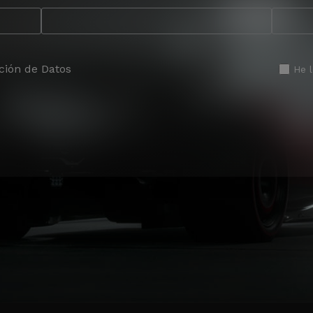
ción de Datos
He 