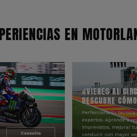
PERIENCIAS EN MOTORLA
¿VIENES AL CIR
DESCUBRE CÓMO
Perfecciona tu técnica 
expertos. Aprende a re
imprevistos, mejorar tu
Consulta
conducir con mayor se