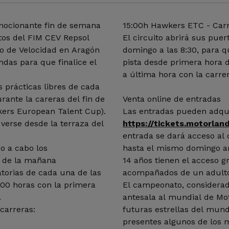
mocionante fin de semana
15:00h Hawkers ETC - Carre
otos del FIM CEV Repsol
El circuito abrirá sus puer
o de Velocidad en Aragón
domingo a las 8:30, para q
ndas para que finalice el
pista desde primera hora 
a última hora con la carr
 prácticas libres de cada
rante la careras del fin de
Venta online de entradas
rs European Talent Cup).
Las entradas pueden adqui
verse desde la terraza del
https://tickets.motorla
entrada se dará acceso al 
o a cabo los
hasta el mismo domingo an
0 de la mañana
14 años tienen el acceso g
torias de cada una de las
acompañados de un adult
8:00 horas con la primera
El campeonato, considerad
.
antesala al mundial de Mot
carreras:
futuras estrellas del mun
presentes algunos de los m