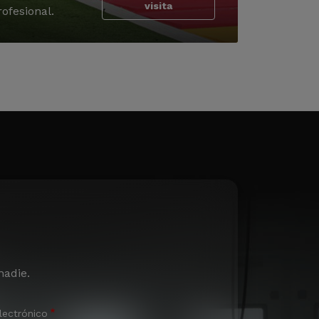
visita
ofesional.
nadie.
lectrónico