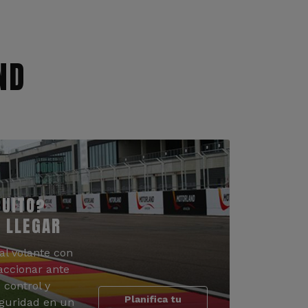
ND
CUITO?
 LLEGAR
al volante con
accionar ante
 control y
Planifica tu
guridad en un