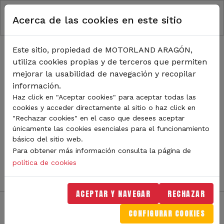
RUTA DE NAVEGACIÓN
Pasar al contenido principal
Acerca de las cookies en este sitio
Inicio
Noticias
TODA LA ACTUALIDAD DE
Este sitio, propiedad de MOTORLAND ARAGÓN,
utiliza cookies propias y de terceros que permiten
MOTORLAND
mejorar la usabilidad de navegación y recopilar
información.
Haz click en "Aceptar cookies" para aceptar todas las
cookies y acceder directamente al sitio o haz click en
Sigue de cerca todas las novedades de MotorLand
"Rechazar cookies" en el caso que desees aceptar
Aragón. Aquí encontrarás noticias sobre eventos,
únicamente las cookies esenciales para el funcionamiento
competiciones, pilotos, novedades del circuito y
básico del sitio web.
mucho más. Filtra por categoría o tipo de contenido y
Para obtener más información consulta la página de
no te pierdas nada del mundo del motor.
política de cookies
ACEPTAR Y NAVEGAR
RECHAZAR
CONFIGURAR COOKIES
Filtros