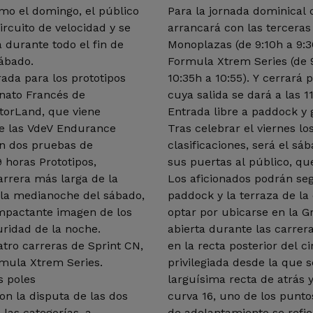
omo el domingo, el público
Para la jornada dominical 
ircuito de velocidad y se
arrancará con las terceras 
 durante todo el fin de
Monoplazas (de 9:10h a 9:
sábado.
Formula Xtrem Series (de 9
ada para los prototipos
10:35h a 10:55). Y cerrará 
nato Francés de
cuya salida se dará a las 11
otorLand, que viene
Entrada libre a paddock y 
de las VdeV Endurance
Tras celebrar el viernes lo
án dos pruebas de
clasificaciones, será el 
9 horas Prototipos,
sus puertas al público, qu
arrera más larga de la
Los aficionados podrán segu
la medianoche del sábado,
paddock y la terraza de la
impactante imagen de los
optar por ubicarse en la 
uridad de la noche.
abierta durante las carrer
tro carreras de Sprint CN,
en la recta posterior del c
rmula Xtrem Series.
privilegiada desde la que 
s poles
larguísima recta de atrás y
con la disputa de las dos
curva 16, uno de los punto
las categorías, a
de adelantamiento se refi