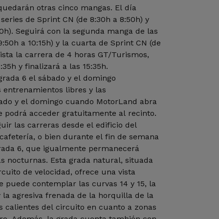
quedarán otras cinco mangas. El día
series de Sprint CN (de 8:30h a 8:50h) y
30h). Seguirá con la segunda manga de las
:50h a 10:15h) y la cuarta de Sprint CN (de
pista la carrera de 4 horas GT/Turismos,
:35h y finalizará a las 15:35h.
grada 6 el sábado y el domingo
s entrenamientos libres y las
sábado y el domingo cuando MotorLand abra
e podrá acceder gratuitamente al recinto.
ir las carreras desde el edificio del
 cafetería, o bien durante el fin de semana
Grada 6, que igualmente permanecerá
as nocturnas. Esta grada natural, situada
ircuito de velocidad, ofrece una vista
se puede contemplar las curvas 14 y 15, la
 la agresiva frenada de la horquilla de la
s calientes del circuito en cuanto a zonas
ere. Además, la grada cuenta también con