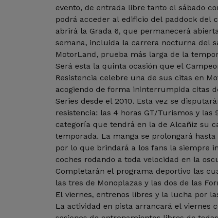
evento, de entrada libre tanto el sábado c
podrá acceder al edificio del paddock del c
abrirá la Grada 6, que permanecerá abierta
semana, incluida la carrera nocturna del 
MotorLand, prueba más larga de la tempor
Será esta la quinta ocasión que el Campeo
Resistencia celebre una de sus citas en M
acogiendo de forma ininterrumpida citas 
Series desde el 2010. Esta vez se disputar
resistencia: las 4 horas GT/Turismos y las 
categoría que tendrá en la de Alcañiz su c
temporada. La manga se prolongará hasta 
por lo que brindará a los fans la siempre 
coches rodando a toda velocidad en la osc
Completarán el programa deportivo las cua
las tres de Monoplazas y las dos de las Fo
El viernes, entrenos libres y la lucha por la
La actividad en pista arrancará el viernes 
sesiones de entrenamientos libres de todas 