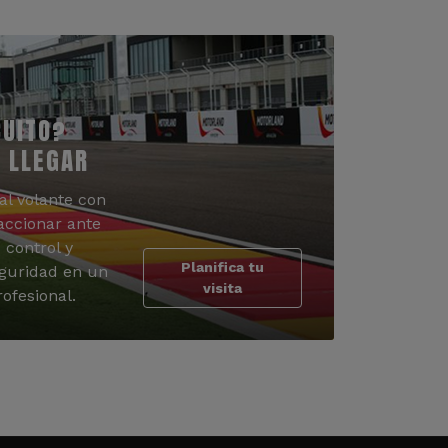
CUITO?
 LLEGAR
al volante con
accionar ante
 control y
Planifica tu
guridad en un
visita
ofesional.