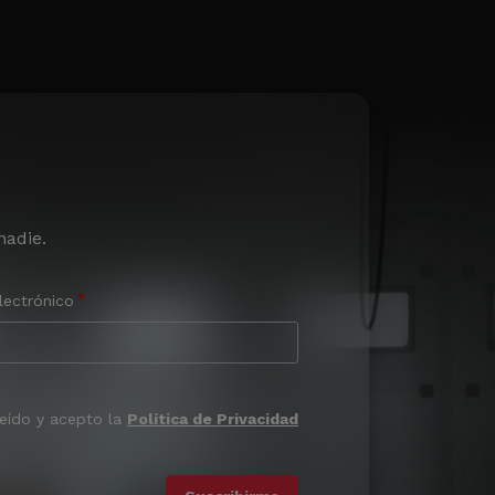
nadie.
lectrónico
leído y acepto la
Política de Privacidad