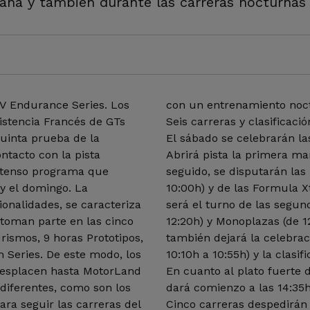
mana y también durante las carreras nocturnas
eV Endurance Series. Los
con un entrenamiento noc
istencia Francés de GTs
Seis carreras y clasificac
uinta prueba de la
El sábado se celebrarán la
tacto con la pista
Abrirá pista la primera ma
intenso programa que
seguido, se disputarán las
 y el domingo. La
10:00h) y de las Formula X
ionalidades, se caracteriza
será el turno de las segu
 toman parte en las cinco
12:20h) y Monoplazas (de 1
rismos, 9 horas Prototipos,
también dejará la celebrac
 Series. De este modo, los
10:10h a 10:55h) y la clasi
desplacen hasta MotorLand
En cuanto al plato fuerte d
 diferentes, como son los
dará comienzo a las 14:35h 
ara seguir las carreras del
Cinco carreras despedirán