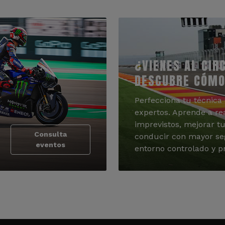
¿VIENES AL CIR
DESCUBRE CÓMO
Perfecciona tu técnica 
expertos. Aprende a re
imprevistos, mejorar tu
Consulta
conducir con mayor se
eventos
entorno controlado y pr