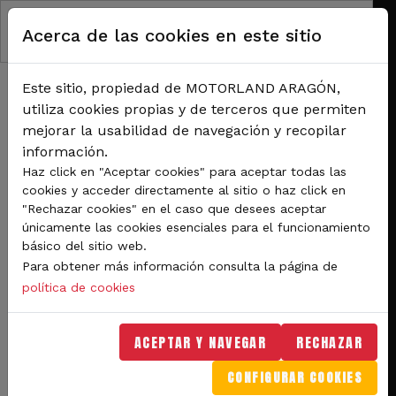
Pasar al contenido principal
Acerca de las cookies en este sitio
Este sitio, propiedad de MOTORLAND ARAGÓN,
utiliza cookies propias y de terceros que permiten
mejorar la usabilidad de navegación y recopilar
información.
RUTA DE NAVEGACIÓN
Haz click en "Aceptar cookies" para aceptar todas las
Inicio
Noticias
cookies y acceder directamente al sitio o haz click en
Solo un mes para el Gran Premio Movistar de Aragón de MotoGP en MotorLand
"Rechazar cookies" en el caso que desees aceptar
únicamente las cookies esenciales para el funcionamiento
Solo un mes para el Gran
básico del sitio web.
Para obtener más información consulta la página de
Premio Movistar de
política de cookies
Aragón de MotoGP en
MotorLand
ACEPTAR Y NAVEGAR
RECHAZAR
CONFIGURAR COOKIES
Del 26 al 28 de septiembre, el circuito