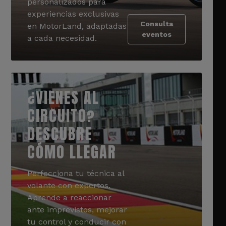
personalizados para
experiencias exclusivas
Consulta
en MotorLand, adaptadas
eventos
a cada necesidad.
¿VIENES AL
CIRCUITO?
DESCUBRE
CÓMO LLEGAR
Perfecciona tu técnica al
volante con expertos.
Aprende a reaccionar
ante imprevistos, mejorar
tu control y conducir con