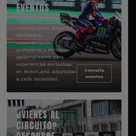
EVENTOS
Organiza tu evento en un
entorno único. Espacios
equipados,
asesoramiento
profesional y servicios
personalizados para
experiencias exclusivas
Consulta
en MotorLand, adaptadas
eventos
a cada necesidad.
¿VIENES AL
CIRCUITO?