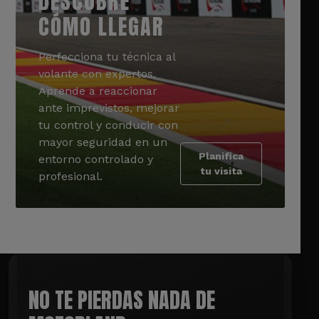
DESCUBRE
CÓMO LLEGAR
Perfecciona tu técnica al
volante con expertos.
Aprende a reaccionar
ante imprevistos, mejorar
tu control y conducir con
mayor seguridad en un
Planifica
entorno controlado y
tu visita
profesional.
NO TE PIERDAS NADA DE