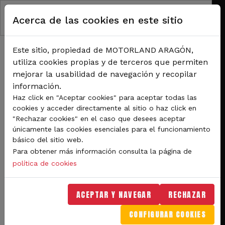
Pasar al contenido principal
Acerca de las cookies en este sitio
Este sitio, propiedad de MOTORLAND ARAGÓN,
utiliza cookies propias y de terceros que permiten
mejorar la usabilidad de navegación y recopilar
información.
RUTA DE NAVEGACIÓN
Haz click en "Aceptar cookies" para aceptar todas las
Inicio
Noticias
cookies y acceder directamente al sitio o haz click en
Aprender a orientarse y navegar con GPS en MotorLand Aragón
"Rechazar cookies" en el caso que desees aceptar
únicamente las cookies esenciales para el funcionamiento
Aprender a orientarse y
básico del sitio web.
Para obtener más información consulta la página de
navegar con GPS en
política de cookies
MotorLand Aragón
ACEPTAR Y NAVEGAR
RECHAZAR
El complejo deportivo organiza un curso
CONFIGURAR COOKIES
de iniciación con pruebas prácticas para