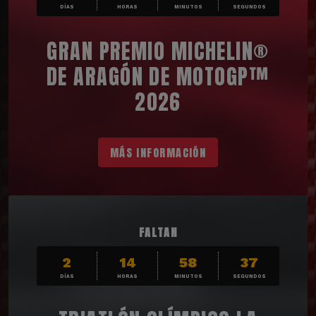
DÍAS
HORAS
MINUTOS
SEGUNDOS
GRAN PREMIO MICHELIN®
DE ARAGÓN DE MOTOGP™
2026
MÁS INFORMACIÓN
FALTAN
2
14
58
36
DÍAS
HORAS
MINUTOS
SEGUNDOS