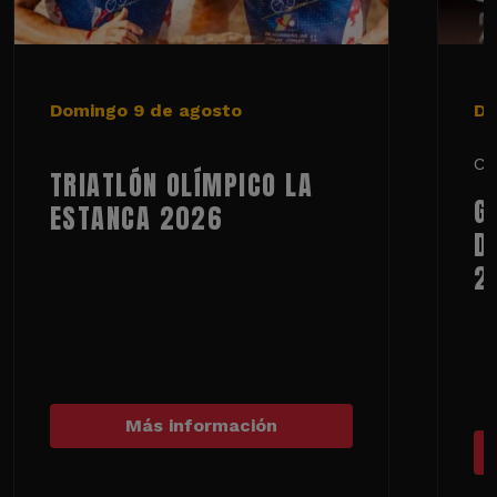
Domingo 9 de agosto
De
Ci
TRIATLÓN OLÍMPICO LA
G
ESTANCA 2026
D
2
Más información