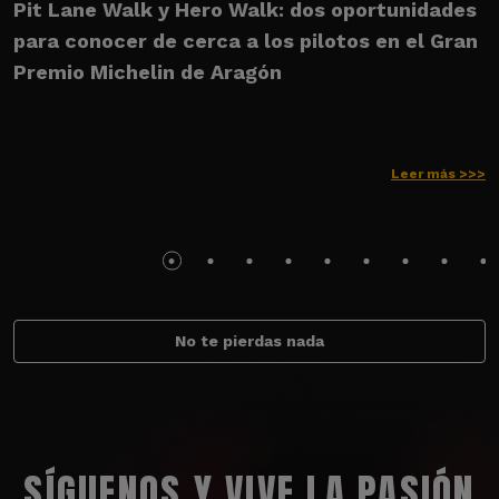
Pit Lane Walk y Hero Walk: dos oportunidades
U
para conocer de cerca a los pilotos en el Gran
M
Premio Michelin de Aragón
Leer más >>>
No te pierdas nada
SÍGUENOS Y VIVE LA PASIÓN