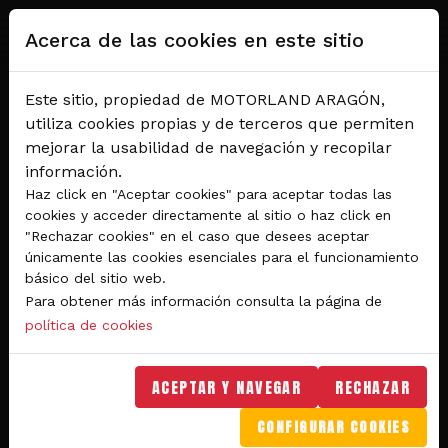
Pasar al contenido principal
Acerca de las cookies en este sitio
Este sitio, propiedad de MOTORLAND ARAGÓN,
utiliza cookies propias y de terceros que permiten
mejorar la usabilidad de navegación y recopilar
información.
Haz click en "Aceptar cookies" para aceptar todas las
cookies y acceder directamente al sitio o haz click en
"Rechazar cookies" en el caso que desees aceptar
Del 28 al 30 de agosto 2026
únicamente las cookies esenciales para el funcionamiento
Circuito de velocidad
básico del sitio web.
Para obtener más información consulta la página de
GRAN PREMIO
política de cookies
MICHELIN® DE ARAGÓN
DE MOTOGP™ 2026
ACEPTAR Y NAVEGAR
RECHAZAR
CONFIGURAR COOKIES