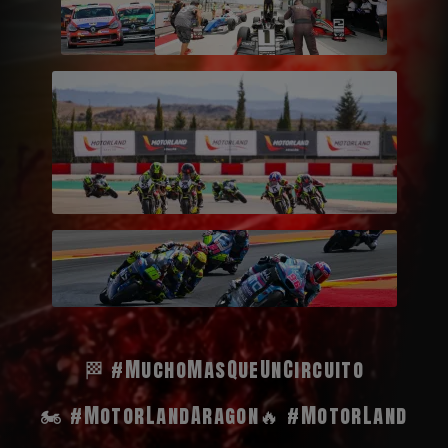
🏁 #MuchoMasQueUnCircuito
🏍️ #MotorLandAragon
🔥 #MotorLand