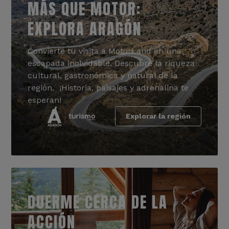
MÁS QUE MOTOR:
EXPLORA ARAGÓN
Convierte tu visita a MotorLand en una
escapada inolvidable. Descubre la riqueza
cultural, gastronómica y natural de la
región. ¡Historia, paisajes y adrenalina te
esperan!
Explorar la región
DUERME CERCA DE LA
ACCIÓN