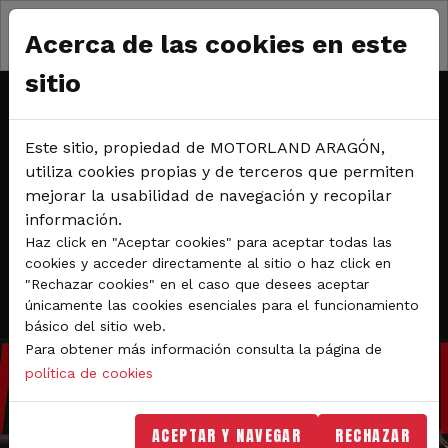
Pasar al contenido principal
Del 29 al 31 de mayo de 2026
Acerca de las cookies en este
Circuito de velocidad
sitio
WORLDSBK - CAMPEONATO
Este sitio, propiedad de MOTORLAND ARAGÓN,
DEL MUNDO MOTUL FIM
utiliza cookies propias y de terceros que permiten
mejorar la usabilidad de navegación y recopilar
DE SUPERBIKE 2026
información.
Haz click en "Aceptar cookies" para aceptar todas las
cookies y acceder directamente al sitio o haz click en
"Rechazar cookies" en el caso que desees aceptar
COMPRAR ENTRADAS
únicamente las cookies esenciales para el funcionamiento
básico del sitio web.
Para obtener más información consulta la página de
política de cookies
ACEPTAR Y NAVEGAR
RECHAZAR