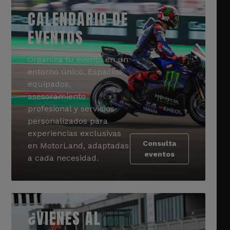
CALENDARIO DE
EVENTOS
Organiza tu evento en un
entorno único. Espacios
equipados,
asesoramiento
profesional y servicios
personalizados para
experiencias exclusivas
Consulta
en MotorLand, adaptadas
eventos
a cada necesidad.
¿VIENES AL