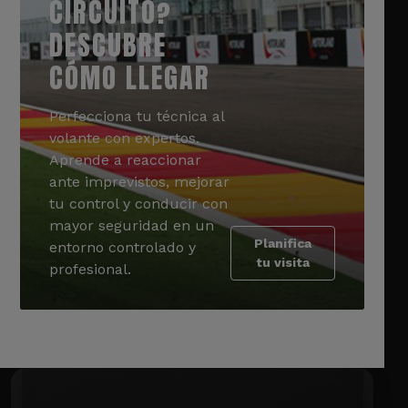
CIRCUITO?
DESCUBRE
CÓMO LLEGAR
Perfecciona tu técnica al
volante con expertos.
Aprende a reaccionar
ante imprevistos, mejorar
tu control y conducir con
mayor seguridad en un
Planifica
entorno controlado y
tu visita
profesional.