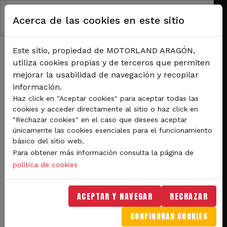
Pasar al contenido principal
Acerca de las cookies en este sitio
Este sitio, propiedad de MOTORLAND ARAGÓN,
utiliza cookies propias y de terceros que permiten
mejorar la usabilidad de navegación y recopilar
información.
RUTA DE NAVEGACIÓN
Haz click en "Aceptar cookies" para aceptar todas las
Inicio
Noticias
cookies y acceder directamente al sitio o haz click en
MotorLand une territorio y motor en una presentación histórica del Aragón
"Rechazar cookies" en el caso que desees aceptar
Round WorldSBK en Huesca
únicamente las cookies esenciales para el funcionamiento
básico del sitio web.
Para obtener más información consulta la página de
Experiencias
Competiciones
política de cookies
MotorLand une territorio y
ACEPTAR Y NAVEGAR
RECHAZAR
motor en una
CONFIGURAR COOKIES
presentación histórica del