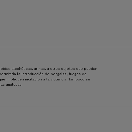
ebidas alcohólicas, armas, u otros objetos que puedan
 permitida la introducción de bengalas, fuegos de
que impliquen incitación a la violencia. Tampoco se
ias análogas.