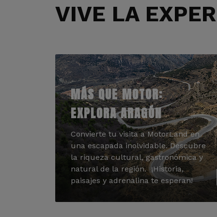
VIVE LA EXPE
MÁS QUE MOTOR:
EXPLORA ARAGÓN
Convierte tu visita a MotorLand en
una escapada inolvidable. Descubre
la riqueza cultural, gastronómica y
natural de la región. ¡Historia,
paisajes y adrenalina te esperan!