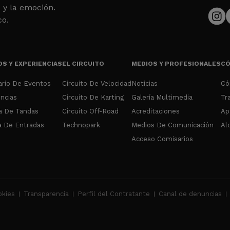
 y la emoción.
co.
S Y EXPERIENCIAS
EL CIRCUITO
MEDIOS Y PROFESIONALES
CÓ
ario De Eventos
Circuito De Velocidad
Noticias
Có
ncias
Circuito De Karting
Galería Multimedia
Tr
a De Tandas
Circuito Off-Road
Acreditaciones
Ap
 De Entradas
Technopark
Medios De Comunicación
Al
Acceso Comisarios
okies
Transparencia
Perfil del Contratante
Canal de denuncias