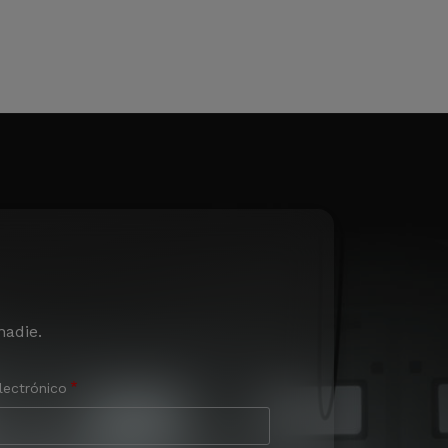
nadie.
lectrónico