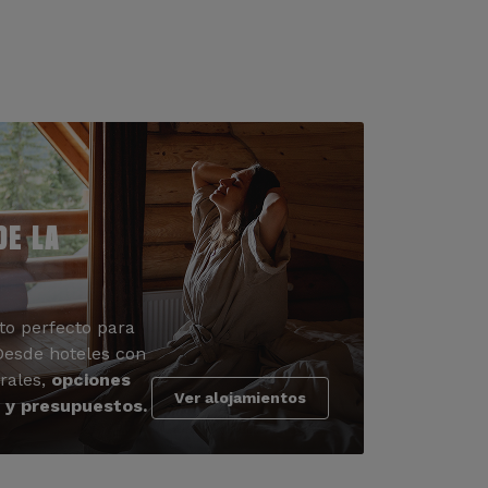
DE LA
to perfecto para
 Desde hoteles con
rales,
opciones
Ver alojamientos
 y presupuestos.