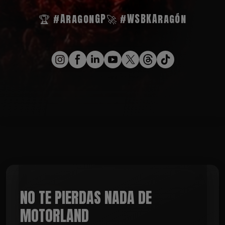
🏆 #AragonGP
🚀 #WSBKAragón
NO TE PIERDAS NADA DE
MOTORLAND