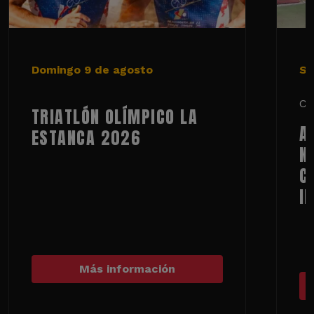
Domingo 9 de agosto
Sá
Ci
TRIATLÓN OLÍMPICO LA
A
ESTANCA 2026
N
C
I
Más información