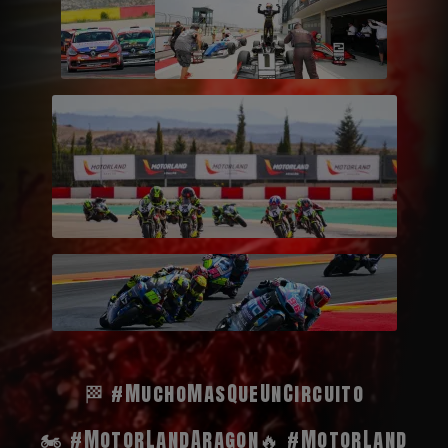
🏁 #MuchoMasQueUnCircuito
🏍️ #MotorLandAragon
🔥 #MotorLand