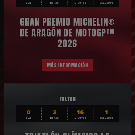
DÍAS
HORAS
MINUTOS
SEGUNDOS
GRAN PREMIO MICHELIN®
DE ARAGÓN DE MOTOGP™
2026
MÁS INFORMACIÓN
FALTAN
0
3
15
59
DÍAS
HORAS
MINUTOS
SEGUNDOS