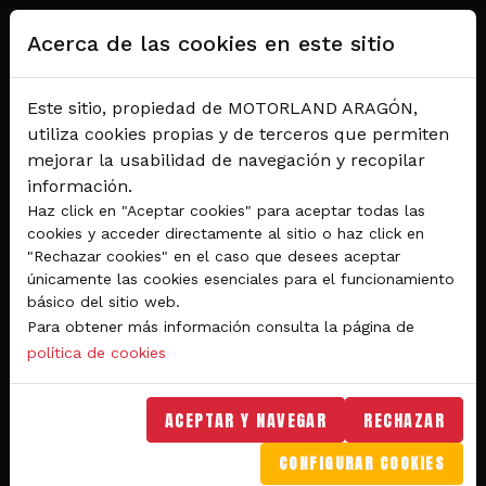
Pasar al contenido principal
Acerca de las cookies en este sitio
Este sitio, propiedad de MOTORLAND ARAGÓN,
utiliza cookies propias y de terceros que permiten
mejorar la usabilidad de navegación y recopilar
información.
Haz click en "Aceptar cookies" para aceptar todas las
cookies y acceder directamente al sitio o haz click en
"Rechazar cookies" en el caso que desees aceptar
Del 28 al 30 de agosto 2026
únicamente las cookies esenciales para el funcionamiento
Circuito de velocidad
básico del sitio web.
Para obtener más información consulta la página de
GRAN PREMIO
política de cookies
MICHELIN® DE ARAGÓN
DE MOTOGP™ 2026
ACEPTAR Y NAVEGAR
RECHAZAR
CONFIGURAR COOKIES