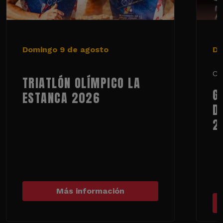
Domingo 9 de agosto
De
Ci
TRIATLÓN OLÍMPICO LA
G
ESTANCA 2026
D
2
Más información