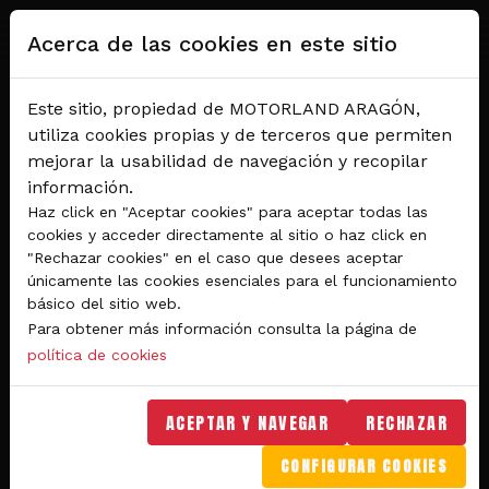
Pasar al contenido principal
Acerca de las cookies en este sitio
Este sitio, propiedad de MOTORLAND ARAGÓN,
utiliza cookies propias y de terceros que permiten
mejorar la usabilidad de navegación y recopilar
información.
Haz click en "Aceptar cookies" para aceptar todas las
cookies y acceder directamente al sitio o haz click en
"Rechazar cookies" en el caso que desees aceptar
Del 28 al 30 de agosto 2026
únicamente las cookies esenciales para el funcionamiento
Circuito de velocidad
básico del sitio web.
Para obtener más información consulta la página de
GRAN PREMIO
política de cookies
MICHELIN® DE ARAGÓN
DE MOTOGP™ 2026
ACEPTAR Y NAVEGAR
RECHAZAR
CONFIGURAR COOKIES