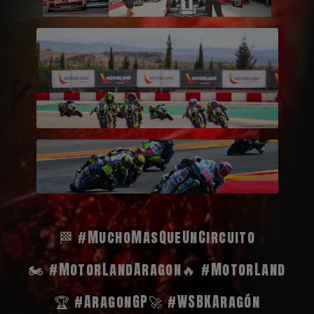
🏁 #MuchoMasQueUnCircuito
🏍️ #MotorLandAragon
🔥 #MotorLand
🏆 #AragonGP
🚀 #WSBKAragón