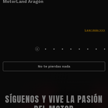
MotorLand Aragón
l
s
Leer más >>>
No te pierdas nada
SÍGUENOS Y VIVE LA PASIÓN