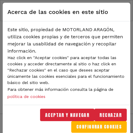
RUTA DE NAVEGACIÓN
Pasar al contenido principal
Acerca de las cookies en este sitio
Inicio
Noticias
TODA LA ACTUALIDAD DE
Este sitio, propiedad de MOTORLAND ARAGÓN,
utiliza cookies propias y de terceros que permiten
MOTORLAND
mejorar la usabilidad de navegación y recopilar
información.
Haz click en "Aceptar cookies" para aceptar todas las
cookies y acceder directamente al sitio o haz click en
Sigue de cerca todas las novedades de MotorLand
"Rechazar cookies" en el caso que desees aceptar
Aragón. Aquí encontrarás noticias sobre eventos,
únicamente las cookies esenciales para el funcionamiento
competiciones, pilotos, novedades del circuito y
básico del sitio web.
mucho más. Filtra por categoría o tipo de contenido y
Para obtener más información consulta la página de
no te pierdas nada del mundo del motor.
política de cookies
ACEPTAR Y NAVEGAR
RECHAZAR
CONFIGURAR COOKIES
Filtros