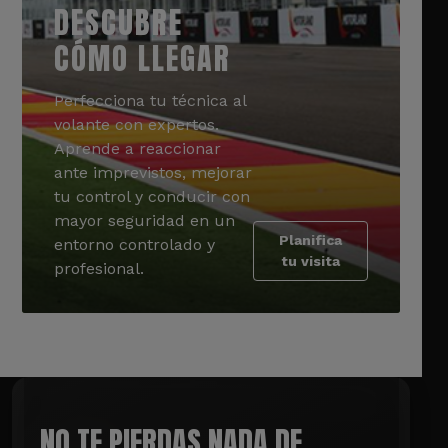
DESCUBRE
CÓMO LLEGAR
Perfecciona tu técnica al
volante con expertos.
Aprende a reaccionar
ante imprevistos, mejorar
tu control y conducir con
mayor seguridad en un
Planifica
entorno controlado y
tu visita
profesional.
NO TE PIERDAS NADA DE