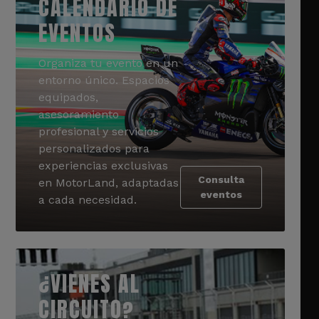
CALENDARIO DE
EVENTOS
Organiza tu evento en un
entorno único. Espacios
equipados,
asesoramiento
profesional y servicios
personalizados para
experiencias exclusivas
Consulta
en MotorLand, adaptadas
eventos
a cada necesidad.
¿VIENES AL
CIRCUITO?