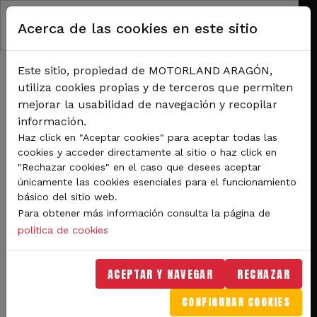
Pasar al contenido principal
Acerca de las cookies en este sitio
Este sitio, propiedad de MOTORLAND ARAGÓN,
utiliza cookies propias y de terceros que permiten
mejorar la usabilidad de navegación y recopilar
información.
RUTA DE NAVEGACIÓN
Haz click en "Aceptar cookies" para aceptar todas las
Inicio
Noticias
¡Pon color a la cuarentena!
cookies y acceder directamente al sitio o haz click en
"Rechazar cookies" en el caso que desees aceptar
únicamente las cookies esenciales para el funcionamiento
¡Pon color a la
básico del sitio web.
cuarentena!
Para obtener más información consulta la página de
política de cookies
16 de Abril de 2020
ACEPTAR Y NAVEGAR
RECHAZAR
Autor: MotorLand Aragón
CONFIGURAR COOKIES