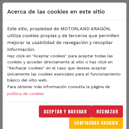
RUTA DE NAVEGACIÓN
Pasar al contenido principal
Acerca de las cookies en este sitio
Inicio
Noticias
TODA LA ACTUALIDAD DE
Este sitio, propiedad de MOTORLAND ARAGÓN,
utiliza cookies propias y de terceros que permiten
MOTORLAND
mejorar la usabilidad de navegación y recopilar
información.
Haz click en "Aceptar cookies" para aceptar todas las
cookies y acceder directamente al sitio o haz click en
Sigue de cerca todas las novedades de MotorLand
"Rechazar cookies" en el caso que desees aceptar
Aragón. Aquí encontrarás noticias sobre eventos,
únicamente las cookies esenciales para el funcionamiento
competiciones, pilotos, novedades del circuito y
básico del sitio web.
mucho más. Filtra por categoría o tipo de contenido y
Para obtener más información consulta la página de
no te pierdas nada del mundo del motor.
política de cookies
ACEPTAR Y NAVEGAR
RECHAZAR
CONFIGURAR COOKIES
Filtros