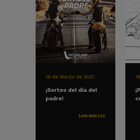
19 de Marzo de 2021
1
¡Sorteo del día del
¡
padre!
c
Leer más >>>