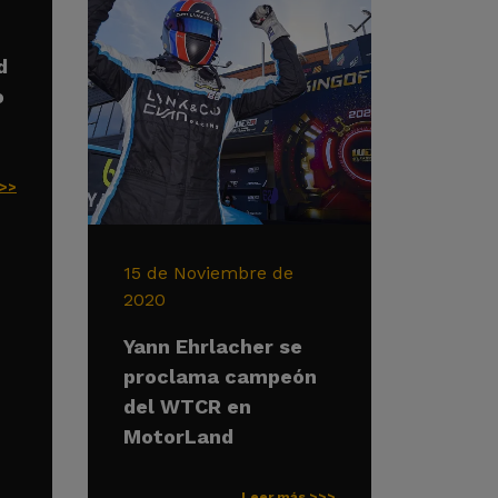
d
o
>>>
15 de Noviembre de
2020
Yann Ehrlacher se
proclama campeón
del WTCR en
MotorLand
Leer más >>>