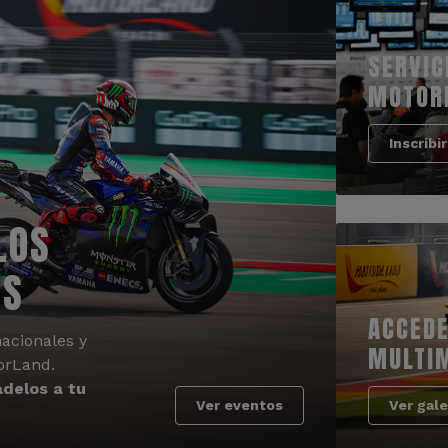
SERVIC
MOTOR
Inscribi
LOS
OS
ACCEDE
acionales y
MULTI
orLand.
delos a tu
Ver eventos
Ver gale