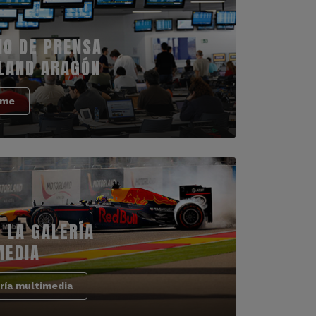
IO DE PRENSA
LAND ARAGÓN
rme
 LA GALERÍA
MEDIA
ría multimedia