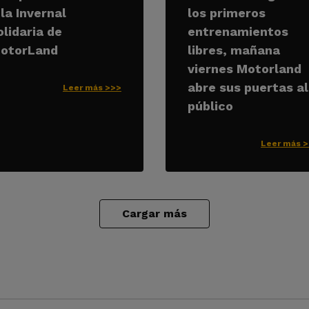
 la Invernal
los primeros
olidaria de
entrenamientos
otorLand
libres, mañana
viernes Motorland
abre sus puertas al
Leer más >>>
público
Leer más 
Cargar más