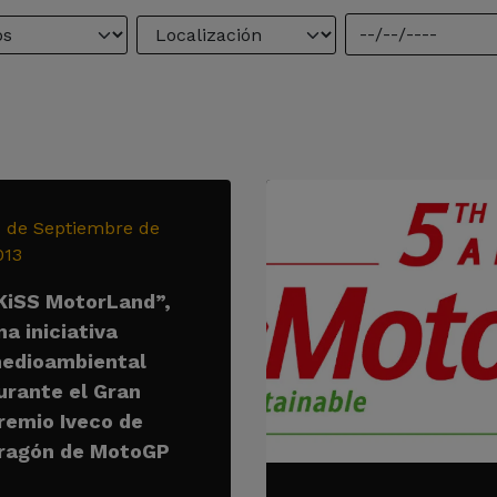
1 de Septiembre de
013
KiSS MotorLand”,
na iniciativa
edioambiental
urante el Gran
remio Iveco de
ragón de MotoGP