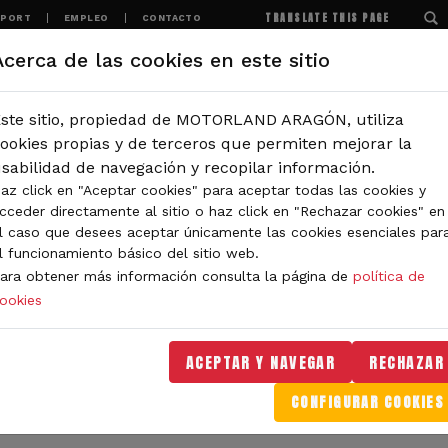
TRANSLATE THIS PAGE
SPORT
EMPLEO
CONTACTO
Acerca de las cookies en este sitio
MOTORLAND
EXPERIENCIAS
NOTICIAS
ste sitio, propiedad de MOTORLAND ARAGÓN, utiliza
IÓN
ookies propias y de terceros que permiten mejorar la
sabilidad de navegación y recopilar información.
az click en "Aceptar cookies" para aceptar todas las cookies y
IDAD DE MOTORLAND
cceder directamente al sitio o haz click en "Rechazar cookies" en
l caso que desees aceptar únicamente las cookies esenciales par
l funcionamiento básico del sitio web.
ara obtener más información consulta la página de
política de
ookies
orLand Aragón. Aquí encontrarás noticias sobre eventos, 
. Filtra por categoría o tipo de contenido y no te pierdas
ACEPTAR Y NAVEGAR
RECHAZAR
CONFIGURAR COOKIES