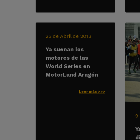
25 de Abril de 2013
Ya suenan los
motores de las
World Series en
MotorLand Aragón
Leer más >>>
9
Y
d