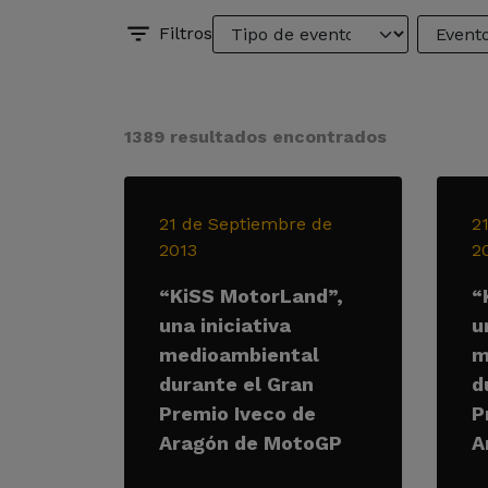
Filtros
1389 resultados encontrados
21 de Septiembre de
2
2013
2
“KiSS MotorLand”,
“
una iniciativa
u
medioambiental
m
durante el Gran
d
Premio Iveco de
P
Aragón de MotoGP
A