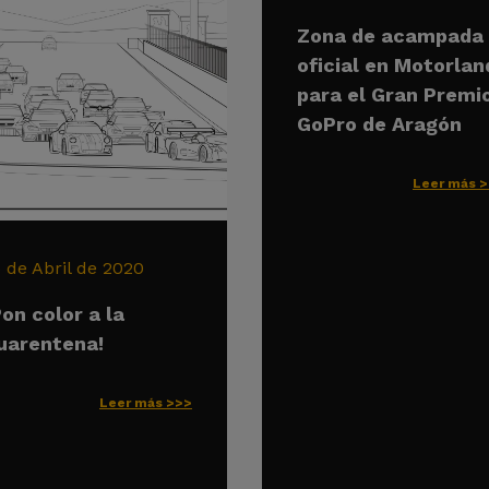
Zona de acampada
oficial en Motorlan
para el Gran Premi
GoPro de Aragón
Leer más 
6 de Abril de 2020
Pon color a la
uarentena!
Leer más >>>