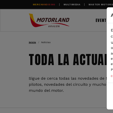
Pasar al contenido principal
MERCHANDISING
MULTIMEDIA
MASTER MOTOR
EVENTOS
E
RUTA DE NAVEGAC
c
u
Inicio
Noticias
H
TODA LA ACTUAL
a
e
e
P
c
Sigue de cerca todas las novedades de Mot
pilotos, novedades del circuito y mucho más
mundo del motor.