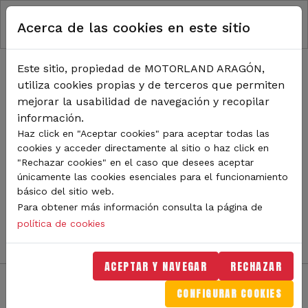
RUTA DE NAVEGACIÓN
Pasar al contenido principal
Acerca de las cookies en este sitio
Inicio
Noticias
TODA LA ACTUALIDAD DE
Este sitio, propiedad de MOTORLAND ARAGÓN,
utiliza cookies propias y de terceros que permiten
MOTORLAND
mejorar la usabilidad de navegación y recopilar
información.
Haz click en "Aceptar cookies" para aceptar todas las
cookies y acceder directamente al sitio o haz click en
Sigue de cerca todas las novedades de MotorLand
"Rechazar cookies" en el caso que desees aceptar
Aragón. Aquí encontrarás noticias sobre eventos,
únicamente las cookies esenciales para el funcionamiento
competiciones, pilotos, novedades del circuito y
básico del sitio web.
mucho más. Filtra por categoría o tipo de contenido y
Para obtener más información consulta la página de
no te pierdas nada del mundo del motor.
política de cookies
ACEPTAR Y NAVEGAR
RECHAZAR
CONFIGURAR COOKIES
Filtros