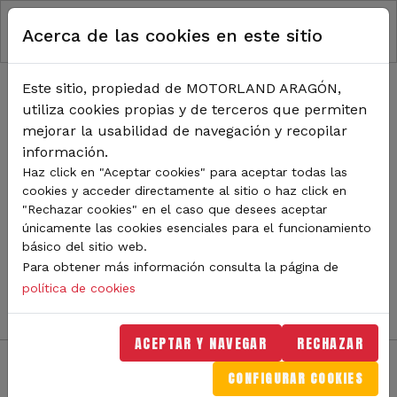
RUTA DE NAVEGACIÓN
Pasar al contenido principal
Acerca de las cookies en este sitio
Inicio
Noticias
TODA LA ACTUALIDAD DE
Este sitio, propiedad de MOTORLAND ARAGÓN,
utiliza cookies propias y de terceros que permiten
MOTORLAND
mejorar la usabilidad de navegación y recopilar
información.
Haz click en "Aceptar cookies" para aceptar todas las
cookies y acceder directamente al sitio o haz click en
Sigue de cerca todas las novedades de MotorLand
"Rechazar cookies" en el caso que desees aceptar
Aragón. Aquí encontrarás noticias sobre eventos,
únicamente las cookies esenciales para el funcionamiento
competiciones, pilotos, novedades del circuito y
básico del sitio web.
mucho más. Filtra por categoría o tipo de contenido y
Para obtener más información consulta la página de
no te pierdas nada del mundo del motor.
política de cookies
ACEPTAR Y NAVEGAR
RECHAZAR
CONFIGURAR COOKIES
Filtros