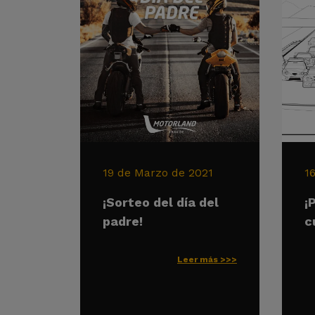
19 de Marzo de 2021
1
¡Sorteo del día del
¡
padre!
c
Leer más >>>