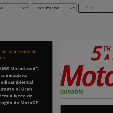
1 de Septiembre de
013
KiSS MotorLand”,
na iniciativa
edioambiental
urante el Gran
remio Iveco de
ragón de MotoGP