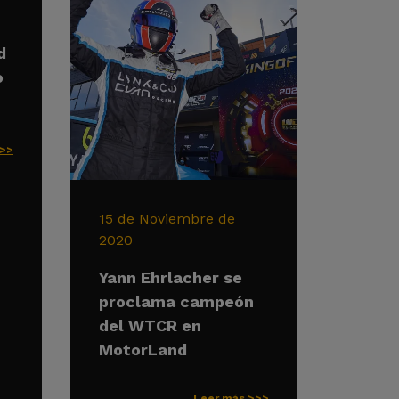
d
o
>>>
15 de Noviembre de
2020
Yann Ehrlacher se
proclama campeón
del WTCR en
MotorLand
Leer más >>>