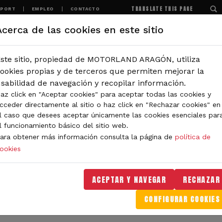
TRANSLATE THIS PAGE
SPORT
EMPLEO
CONTACTO
Acerca de las cookies en este sitio
MOTORLAND
EXPERIENCIAS
NOTICIAS
ste sitio, propiedad de MOTORLAND ARAGÓN, utiliza
IÓN
ookies propias y de terceros que permiten mejorar la
sabilidad de navegación y recopilar información.
az click en "Aceptar cookies" para aceptar todas las cookies y
IDAD DE MOTORLAND
cceder directamente al sitio o haz click en "Rechazar cookies" en
l caso que desees aceptar únicamente las cookies esenciales par
l funcionamiento básico del sitio web.
ara obtener más información consulta la página de
política de
ookies
orLand Aragón. Aquí encontrarás noticias sobre eventos, 
. Filtra por categoría o tipo de contenido y no te pierdas
ACEPTAR Y NAVEGAR
RECHAZAR
CONFIGURAR COOKIES