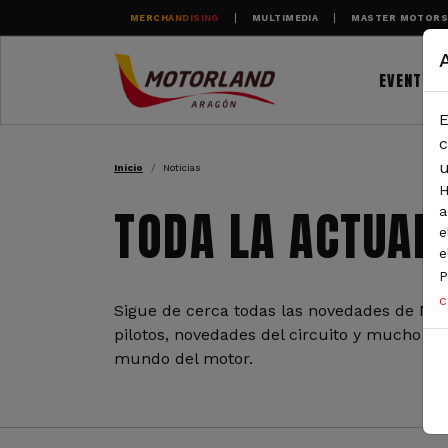
Pasar al contenido principal
MERCHANDISING
MULTIMEDIA
MASTER MOTOR
EVENTOS
E
RUTA DE NAVEGAC
c
u
Inicio
Noticias
H
TODA LA ACTUAL
a
e
e
P
c
Sigue de cerca todas las novedades de Mot
pilotos, novedades del circuito y mucho más
mundo del motor.