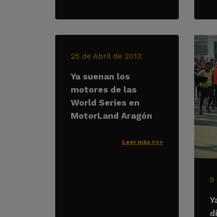
25 de Abril de 2013
Ya suenan los
motores de las
World Series en
MotorLand Aragón
Leer más >>>
9
Y
d