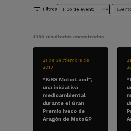
Filtros
1388 resultados encontrados
21 de Septiembre de
2
2013
2
“KiSS MotorLand”,
“
una iniciativa
u
medioambiental
m
durante el Gran
d
Premio Iveco de
P
Aragón de MotoGP
A