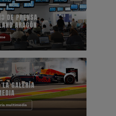
IO DE PRENSA
LAND ARAGÓN
rme
 LA GALERÍA
MEDIA
ría multimedia