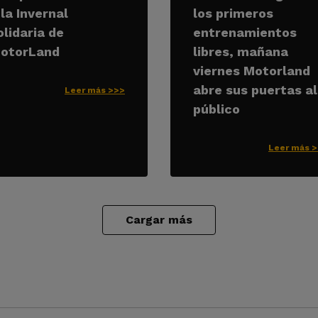
 la Invernal
los primeros
olidaria de
entrenamientos
otorLand
libres, mañana
viernes Motorland
abre sus puertas al
Leer más >>>
público
Leer más 
Cargar más