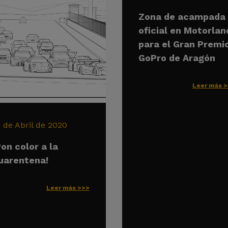
Zona de acampada
oficial en Motorlan
para el Gran Premi
GoPro de Aragón
Leer más 
6 de Abril de 2020
Pon color a la
uarentena!
Leer más >>>