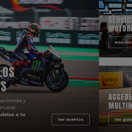
SERVIC
MOTOR
Inscribi
LOS
OS
ACCEDE
acionales y
MULTI
orLand.
delos a tu
Ver eventos
Ver gale