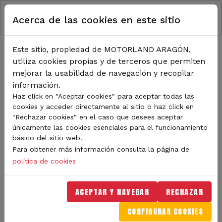
RUTA DE NAVEGACIÓN
Pasar al contenido principal
Acerca de las cookies en este sitio
Inicio
Noticias
TODA LA ACTUALIDAD DE
Este sitio, propiedad de MOTORLAND ARAGÓN,
utiliza cookies propias y de terceros que permiten
MOTORLAND
mejorar la usabilidad de navegación y recopilar
información.
Haz click en "Aceptar cookies" para aceptar todas las
cookies y acceder directamente al sitio o haz click en
Sigue de cerca todas las novedades de MotorLand
"Rechazar cookies" en el caso que desees aceptar
Aragón. Aquí encontrarás noticias sobre eventos,
únicamente las cookies esenciales para el funcionamiento
competiciones, pilotos, novedades del circuito y
básico del sitio web.
mucho más. Filtra por categoría o tipo de contenido y
Para obtener más información consulta la página de
no te pierdas nada del mundo del motor.
política de cookies
ACEPTAR Y NAVEGAR
RECHAZAR
CONFIGURAR COOKIES
Filtros