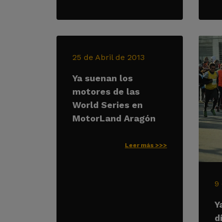
25 de Abril de 2013
Ya suenan los
motores de las
World Series en
MotorLand Aragón
Leer más >>>
9
Y
d