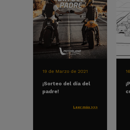
19 de Marzo de 2021
1
¡Sorteo del día del
¡
padre!
c
Leer más >>>