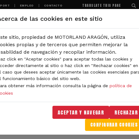
TRANSLATE THIS PAGE
SPORT
EMPLEO
CONTACTO
Acerca de las cookies en este sitio
MOTORLAND
EXPERIENCIAS
NOTICIAS
ste sitio, propiedad de MOTORLAND ARAGÓN, utiliza
IÓN
ookies propias y de terceros que permiten mejorar la
sabilidad de navegación y recopilar información.
az click en "Aceptar cookies" para aceptar todas las cookies y
IDAD DE MOTORLAND
cceder directamente al sitio o haz click en "Rechazar cookies" en
l caso que desees aceptar únicamente las cookies esenciales par
l funcionamiento básico del sitio web.
ara obtener más información consulta la página de
política de
ookies
orLand Aragón. Aquí encontrarás noticias sobre eventos, 
. Filtra por categoría o tipo de contenido y no te pierdas
ACEPTAR Y NAVEGAR
RECHAZAR
CONFIGURAR COOKIES