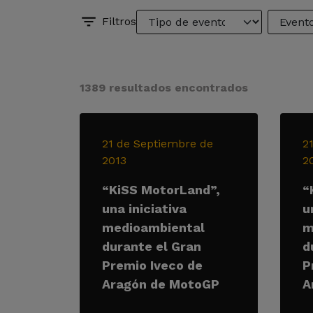
Filtros
1389 resultados encontrados
21 de Septiembre de
2
2013
2
“KiSS MotorLand”,
“
una iniciativa
u
medioambiental
m
durante el Gran
d
Premio Iveco de
P
Aragón de MotoGP
A