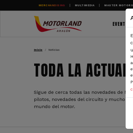
Pasar al contenido principal
MERCHANDISING
MULTIMEDIA
MASTER MOTOR
EVENTOS
E
RUTA DE NAVEGAC
c
u
Inicio
Noticias
H
TODA LA ACTUAL
a
e
e
P
c
Sigue de cerca todas las novedades de Mot
pilotos, novedades del circuito y mucho más
mundo del motor.