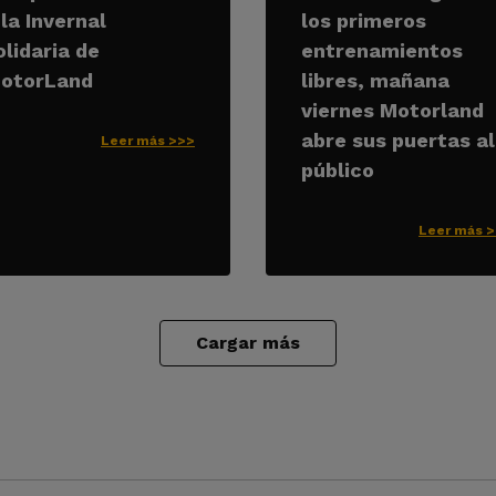
 la Invernal
los primeros
olidaria de
entrenamientos
otorLand
libres, mañana
viernes Motorland
abre sus puertas al
Leer más >>>
público
Leer más 
Cargar más