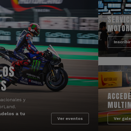
SERVIC
MOTOR
Inscribi
LOS
OS
ACCEDE
acionales y
MULTI
orLand.
delos a tu
Ver eventos
Ver gale