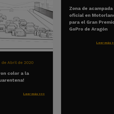
Zona de acampada
oficial en Motorlan
para el Gran Premi
GoPro de Aragón
Leer más 
6 de Abril de 2020
Pon color a la
uarentena!
Leer más >>>