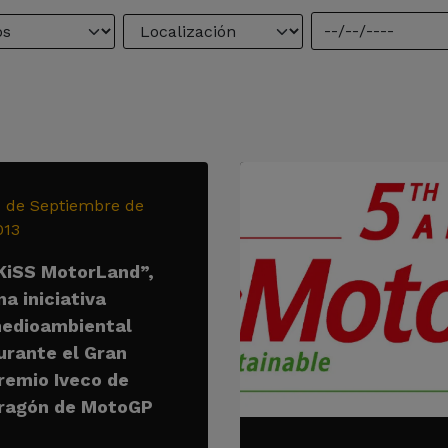
1 de Septiembre de
013
KiSS MotorLand”,
na iniciativa
edioambiental
urante el Gran
remio Iveco de
ragón de MotoGP