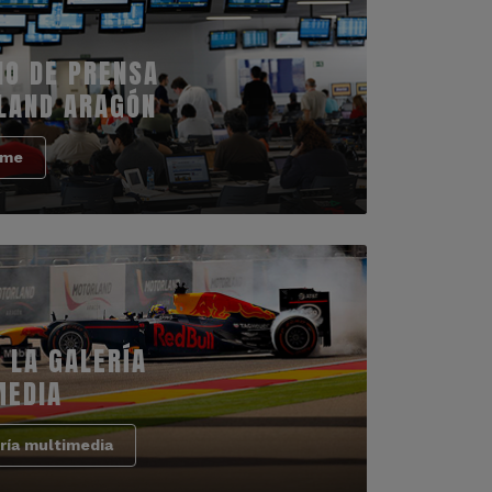
IO DE PRENSA
LAND ARAGÓN
rme
 LA GALERÍA
MEDIA
ría multimedia