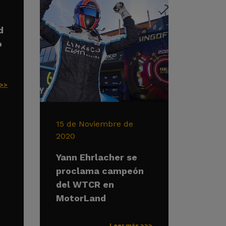
d
o
>>>
15 de Noviembre de
2020
Yann Ehrlacher se
proclama campeón
del WTCR en
MotorLand
Leer más >>>