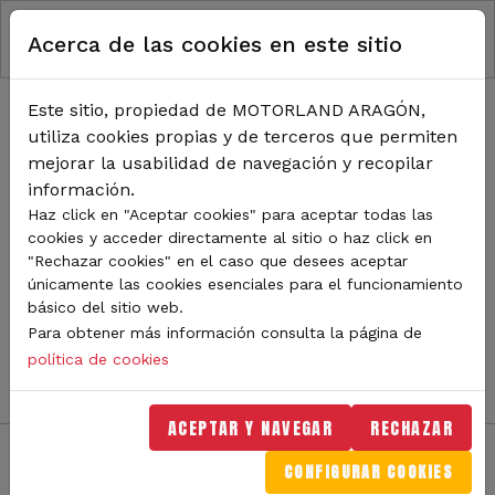
RUTA DE NAVEGACIÓN
Pasar al contenido principal
Acerca de las cookies en este sitio
Inicio
Noticias
TODA LA ACTUALIDAD DE
Este sitio, propiedad de MOTORLAND ARAGÓN,
utiliza cookies propias y de terceros que permiten
MOTORLAND
mejorar la usabilidad de navegación y recopilar
información.
Haz click en "Aceptar cookies" para aceptar todas las
cookies y acceder directamente al sitio o haz click en
Sigue de cerca todas las novedades de MotorLand
"Rechazar cookies" en el caso que desees aceptar
Aragón. Aquí encontrarás noticias sobre eventos,
únicamente las cookies esenciales para el funcionamiento
competiciones, pilotos, novedades del circuito y
básico del sitio web.
mucho más. Filtra por categoría o tipo de contenido y
Para obtener más información consulta la página de
no te pierdas nada del mundo del motor.
política de cookies
ACEPTAR Y NAVEGAR
RECHAZAR
CONFIGURAR COOKIES
Filtros