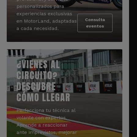
personalizados para
experiencias exclusivas
Consulta
en MotorLand, adaptadas
eventos
a cada necesidad.
¿VIENES AL
CIRCUITO?
DESCUBRE
CÓMO LLEGAR
Perfecciona tu técnica al
volante con expertos.
Aprende a reaccionar
ante imprevistos, mejorar