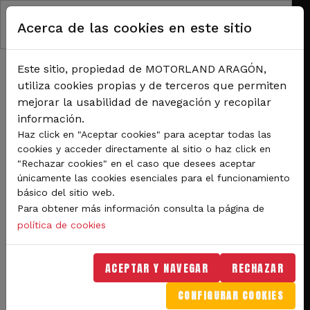
Pasar al contenido principal
Acerca de las cookies en este sitio
Este sitio, propiedad de MOTORLAND ARAGÓN,
utiliza cookies propias y de terceros que permiten
mejorar la usabilidad de navegación y recopilar
información.
RUTA DE NAVEGACIÓN
Haz click en "Aceptar cookies" para aceptar todas las
Inicio
Noticias
cookies y acceder directamente al sitio o haz click en
El Campeonato de España de Velocidad arranca en MotorLand con más de 10
"Rechazar cookies" en el caso que desees aceptar
horas de acción en pista
únicamente las cookies esenciales para el funcionamiento
básico del sitio web.
El Campeonato de España
Para obtener más información consulta la página de
de Velocidad arranca en
política de cookies
MotorLand con más de 10
ACEPTAR Y NAVEGAR
RECHAZAR
horas de acción en pista
CONFIGURAR COOKIES