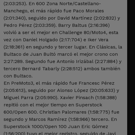
(2:03:253). En 600 Zona Norte/Castellano-
Manchego, el más rápido fue Paco Morales
(2:01:340), seguido por David Martínez (2:02:832) y
Pedro Pérez (2:03:359). Barry Baltus (2:16:396)
volvió a ser el mejor en Challenge 80/Moto4, esta
vez con Daniel Holgado (2:17:704) e Iker Vera
(2:18:361) en segundo y tercer lugar. En Clásicas, la
Bultaco de Juan Bultó marcó el mejor crono con
2:27:289. Segundo fue Antonio Irizábal (2:27:884) y
tercero Bernard Tabarly (2:28:512) ambos también
con Bultaco.
En PreMoto3, el más rápido fue Francesc Pérez
(2:05:613), seguido por Alonso López (20:05:633) y
Miguel Parra (2:05:990). Xavier Pinsach (1:58:388)
repitió con el mejor tiempo en Superstock
600/Open 600. Christian Palomares (1:58:775) fue
segundo y Marcos Ramírez (1:58:966) tercero. En
Superstock 1000/Open 100 Juan Eric Gómez
(1:56:200) tuvo el mejor registro, seguido de Javi