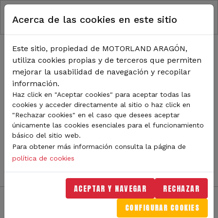
RUTA DE NAVEGACIÓN
Pasar al contenido principal
Acerca de las cookies en este sitio
Inicio
Noticias
TODA LA ACTUALIDAD DE
Este sitio, propiedad de MOTORLAND ARAGÓN,
utiliza cookies propias y de terceros que permiten
MOTORLAND
mejorar la usabilidad de navegación y recopilar
información.
Haz click en "Aceptar cookies" para aceptar todas las
cookies y acceder directamente al sitio o haz click en
Sigue de cerca todas las novedades de MotorLand
"Rechazar cookies" en el caso que desees aceptar
Aragón. Aquí encontrarás noticias sobre eventos,
únicamente las cookies esenciales para el funcionamiento
competiciones, pilotos, novedades del circuito y
básico del sitio web.
mucho más. Filtra por categoría o tipo de contenido y
Para obtener más información consulta la página de
no te pierdas nada del mundo del motor.
política de cookies
ACEPTAR Y NAVEGAR
RECHAZAR
CONFIGURAR COOKIES
Filtros