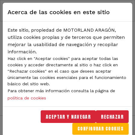
RUTA DE NAVEGACIÓN
Pasar al contenido principal
Acerca de las cookies en este sitio
Inicio
Noticias
TODA LA ACTUALIDAD DE
Este sitio, propiedad de MOTORLAND ARAGÓN,
utiliza cookies propias y de terceros que permiten
MOTORLAND
mejorar la usabilidad de navegación y recopilar
información.
Haz click en "Aceptar cookies" para aceptar todas las
cookies y acceder directamente al sitio o haz click en
Sigue de cerca todas las novedades de MotorLand
"Rechazar cookies" en el caso que desees aceptar
Aragón. Aquí encontrarás noticias sobre eventos,
únicamente las cookies esenciales para el funcionamiento
competiciones, pilotos, novedades del circuito y
básico del sitio web.
mucho más. Filtra por categoría o tipo de contenido y
Para obtener más información consulta la página de
no te pierdas nada del mundo del motor.
política de cookies
ACEPTAR Y NAVEGAR
RECHAZAR
CONFIGURAR COOKIES
Filtros