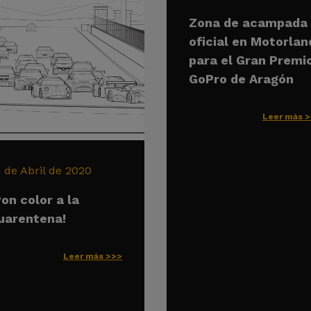
Zona de acampada
oficial en Motorlan
para el Gran Premi
GoPro de Aragón
Leer más 
6 de Abril de 2020
Pon color a la
uarentena!
Leer más >>>