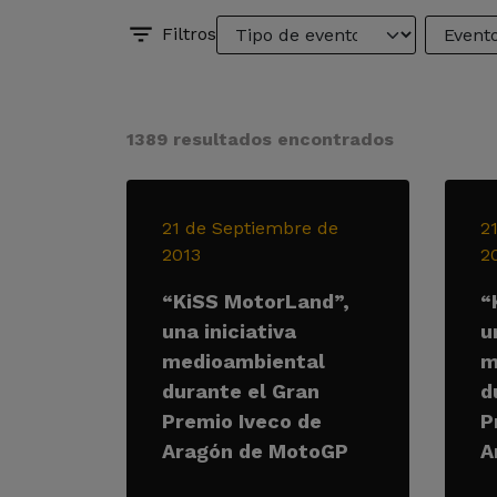
Filtros
1389 resultados encontrados
21 de Septiembre de
2
2013
2
“KiSS MotorLand”,
“
una iniciativa
u
medioambiental
m
durante el Gran
d
Premio Iveco de
P
Aragón de MotoGP
A