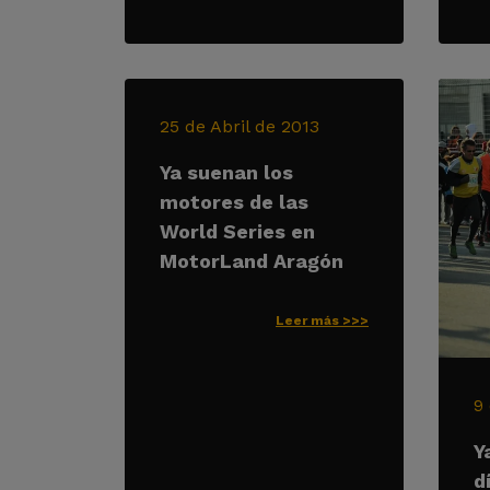
25 de Abril de 2013
Ya suenan los
motores de las
World Series en
MotorLand Aragón
Leer más >>>
9
Y
d