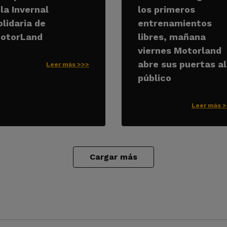
 la Invernal
los primeros
olidaria de
entrenamientos
otorLand
libres, mañana
viernes Motorland
abre sus puertas al
Leer más >>>
público
Leer más 
Cargar más