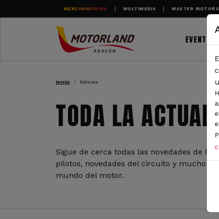
Pasar al contenido principal
MERCHANDISING
MULTIMEDIA
MASTER MOTOR
EVENTOS
E
RUTA DE NAVEGAC
c
u
Inicio
Noticias
H
TODA LA ACTUAL
a
e
e
P
c
Sigue de cerca todas las novedades de Mot
pilotos, novedades del circuito y mucho más
mundo del motor.