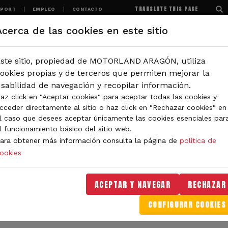
TRANSLATE THIS PAGE
SPORT
EMPLEO
CONTACTO
Acerca de las cookies en este sitio
MOTORLAND
EXPERIENCIAS
NOTICIAS
ste sitio, propiedad de MOTORLAND ARAGÓN, utiliza
IÓN
ookies propias y de terceros que permiten mejorar la
sabilidad de navegación y recopilar información.
az click en "Aceptar cookies" para aceptar todas las cookies y
IDAD DE MOTORLAND
cceder directamente al sitio o haz click en "Rechazar cookies" en
l caso que desees aceptar únicamente las cookies esenciales par
l funcionamiento básico del sitio web.
ara obtener más información consulta la página de
política de
ookies
orLand Aragón. Aquí encontrarás noticias sobre eventos, 
. Filtra por categoría o tipo de contenido y no te pierdas
ACEPTAR Y NAVEGAR
RECHAZAR
CONFIGURAR COOKIES