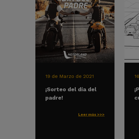
19 de Marzo de 2021
1
¡Sorteo del día del
¡
padre!
c
Leer más >>>