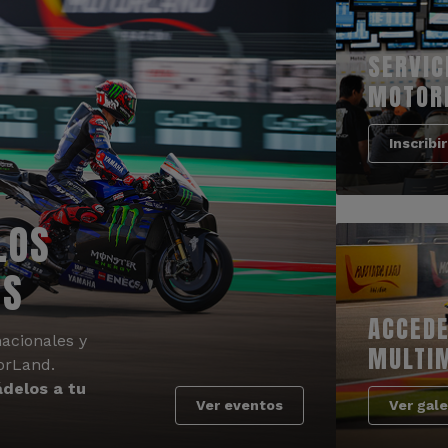
SERVIC
MOTOR
Inscribi
LOS
OS
ACCEDE
acionales y
MULTI
orLand.
delos a tu
Ver eventos
Ver gale