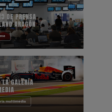
IO DE PRENSA
LAND ARAGÓN
rme
 LA GALERÍA
MEDIA
ría multimedia