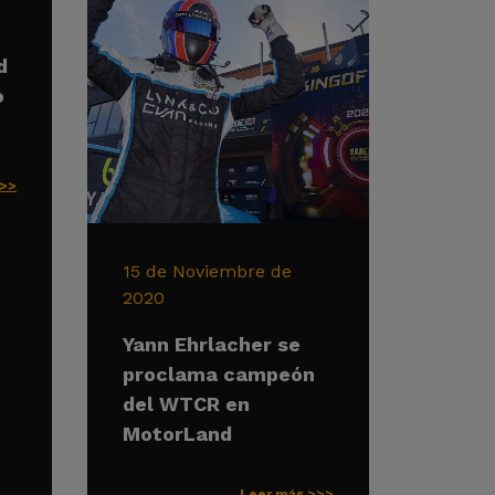
d
o
>>>
15 de Noviembre de
2020
Yann Ehrlacher se
proclama campeón
del WTCR en
MotorLand
Leer más >>>