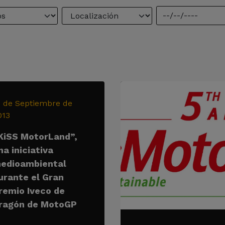
1 de Septiembre de
013
KiSS MotorLand”,
na iniciativa
edioambiental
urante el Gran
remio Iveco de
ragón de MotoGP