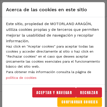
RUTA DE NAVEGACIÓN
Pasar al contenido principal
Acerca de las cookies en este sitio
Inicio
Noticias
TODA LA ACTUALIDAD DE
Este sitio, propiedad de MOTORLAND ARAGÓN,
utiliza cookies propias y de terceros que permiten
MOTORLAND
mejorar la usabilidad de navegación y recopilar
información.
Haz click en "Aceptar cookies" para aceptar todas las
cookies y acceder directamente al sitio o haz click en
Sigue de cerca todas las novedades de MotorLand
"Rechazar cookies" en el caso que desees aceptar
Aragón. Aquí encontrarás noticias sobre eventos,
únicamente las cookies esenciales para el funcionamiento
competiciones, pilotos, novedades del circuito y
básico del sitio web.
mucho más. Filtra por categoría o tipo de contenido y
Para obtener más información consulta la página de
no te pierdas nada del mundo del motor.
política de cookies
ACEPTAR Y NAVEGAR
RECHAZAR
CONFIGURAR COOKIES
Filtros