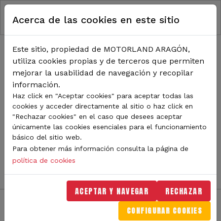
RUTA DE NAVEGACIÓN
Pasar al contenido principal
Acerca de las cookies en este sitio
Inicio
Noticias
TODA LA ACTUALIDAD DE
Este sitio, propiedad de MOTORLAND ARAGÓN,
utiliza cookies propias y de terceros que permiten
MOTORLAND
mejorar la usabilidad de navegación y recopilar
información.
Haz click en "Aceptar cookies" para aceptar todas las
cookies y acceder directamente al sitio o haz click en
Sigue de cerca todas las novedades de MotorLand
"Rechazar cookies" en el caso que desees aceptar
Aragón. Aquí encontrarás noticias sobre eventos,
únicamente las cookies esenciales para el funcionamiento
competiciones, pilotos, novedades del circuito y
básico del sitio web.
mucho más. Filtra por categoría o tipo de contenido y
Para obtener más información consulta la página de
no te pierdas nada del mundo del motor.
política de cookies
ACEPTAR Y NAVEGAR
RECHAZAR
CONFIGURAR COOKIES
Filtros