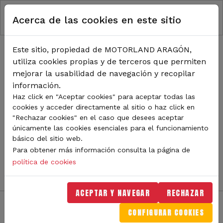
RUTA DE NAVEGACIÓN
Pasar al contenido principal
Acerca de las cookies en este sitio
Inicio
Noticias
TODA LA ACTUALIDAD DE
Este sitio, propiedad de MOTORLAND ARAGÓN,
utiliza cookies propias y de terceros que permiten
MOTORLAND
mejorar la usabilidad de navegación y recopilar
información.
Haz click en "Aceptar cookies" para aceptar todas las
cookies y acceder directamente al sitio o haz click en
Sigue de cerca todas las novedades de MotorLand
"Rechazar cookies" en el caso que desees aceptar
Aragón. Aquí encontrarás noticias sobre eventos,
únicamente las cookies esenciales para el funcionamiento
competiciones, pilotos, novedades del circuito y
básico del sitio web.
mucho más. Filtra por categoría o tipo de contenido y
Para obtener más información consulta la página de
no te pierdas nada del mundo del motor.
política de cookies
ACEPTAR Y NAVEGAR
RECHAZAR
CONFIGURAR COOKIES
Filtros