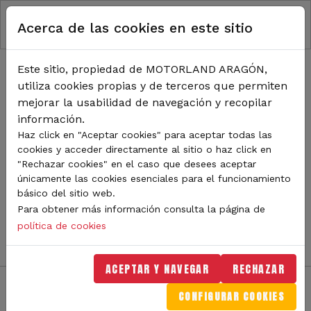
RUTA DE NAVEGACIÓN
Pasar al contenido principal
Acerca de las cookies en este sitio
Inicio
Noticias
TODA LA ACTUALIDAD DE
Este sitio, propiedad de MOTORLAND ARAGÓN,
utiliza cookies propias y de terceros que permiten
MOTORLAND
mejorar la usabilidad de navegación y recopilar
información.
Haz click en "Aceptar cookies" para aceptar todas las
cookies y acceder directamente al sitio o haz click en
Sigue de cerca todas las novedades de MotorLand
"Rechazar cookies" en el caso que desees aceptar
Aragón. Aquí encontrarás noticias sobre eventos,
únicamente las cookies esenciales para el funcionamiento
competiciones, pilotos, novedades del circuito y
básico del sitio web.
mucho más. Filtra por categoría o tipo de contenido y
Para obtener más información consulta la página de
no te pierdas nada del mundo del motor.
política de cookies
ACEPTAR Y NAVEGAR
RECHAZAR
CONFIGURAR COOKIES
Filtros