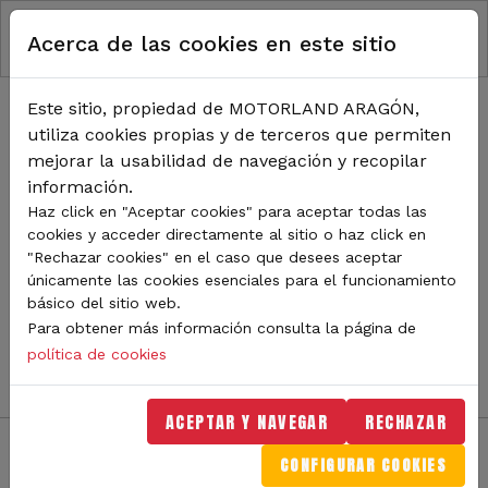
RUTA DE NAVEGACIÓN
Pasar al contenido principal
Acerca de las cookies en este sitio
Inicio
Noticias
TODA LA ACTUALIDAD DE
Este sitio, propiedad de MOTORLAND ARAGÓN,
utiliza cookies propias y de terceros que permiten
MOTORLAND
mejorar la usabilidad de navegación y recopilar
información.
Haz click en "Aceptar cookies" para aceptar todas las
cookies y acceder directamente al sitio o haz click en
Sigue de cerca todas las novedades de MotorLand
"Rechazar cookies" en el caso que desees aceptar
Aragón. Aquí encontrarás noticias sobre eventos,
únicamente las cookies esenciales para el funcionamiento
competiciones, pilotos, novedades del circuito y
básico del sitio web.
mucho más. Filtra por categoría o tipo de contenido y
Para obtener más información consulta la página de
no te pierdas nada del mundo del motor.
política de cookies
ACEPTAR Y NAVEGAR
RECHAZAR
CONFIGURAR COOKIES
Filtros