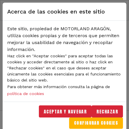
RUTA DE NAVEGACIÓN
Pasar al contenido principal
Acerca de las cookies en este sitio
Inicio
Noticias
TODA LA ACTUALIDAD DE
Este sitio, propiedad de MOTORLAND ARAGÓN,
utiliza cookies propias y de terceros que permiten
MOTORLAND
mejorar la usabilidad de navegación y recopilar
información.
Haz click en "Aceptar cookies" para aceptar todas las
cookies y acceder directamente al sitio o haz click en
Sigue de cerca todas las novedades de MotorLand
"Rechazar cookies" en el caso que desees aceptar
Aragón. Aquí encontrarás noticias sobre eventos,
únicamente las cookies esenciales para el funcionamiento
competiciones, pilotos, novedades del circuito y
básico del sitio web.
mucho más. Filtra por categoría o tipo de contenido y
Para obtener más información consulta la página de
no te pierdas nada del mundo del motor.
política de cookies
ACEPTAR Y NAVEGAR
RECHAZAR
CONFIGURAR COOKIES
Filtros