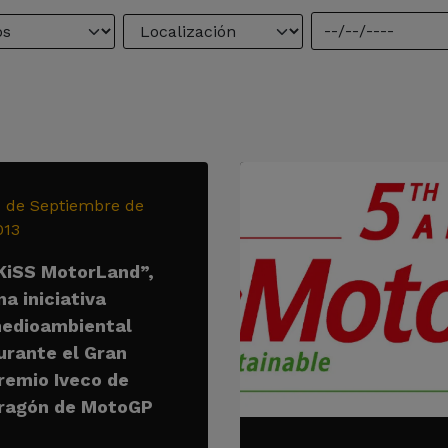
1 de Septiembre de
013
KiSS MotorLand”,
na iniciativa
edioambiental
urante el Gran
remio Iveco de
ragón de MotoGP