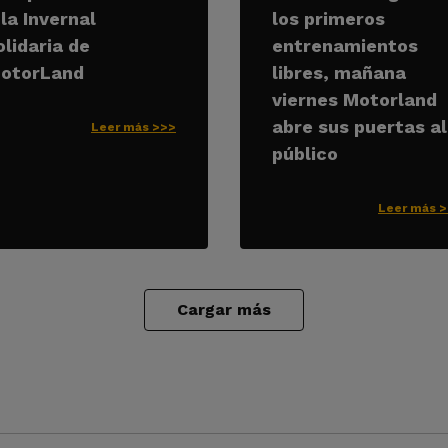
 la Invernal
los primeros
olidaria de
entrenamientos
otorLand
libres, mañana
viernes Motorland
abre sus puertas al
Leer más >>>
público
Leer más 
Cargar más