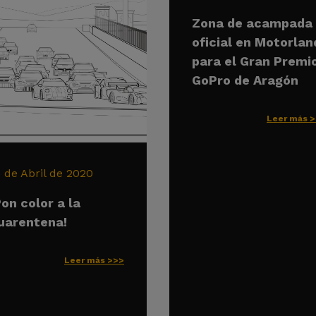
Zona de acampada
oficial en Motorlan
para el Gran Premi
GoPro de Aragón
Leer más 
6 de Abril de 2020
Pon color a la
uarentena!
Leer más >>>