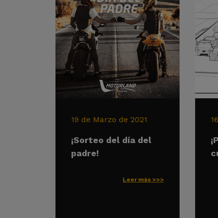
19 de Marzo de 2021
1
¡Sorteo del día del
¡
padre!
c
Leer más >>>