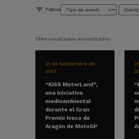
Filtros
1389 resultados encontrados
21 de Septiembre de
2
2013
2
“KiSS MotorLand”,
“
una iniciativa
u
medioambiental
m
durante el Gran
d
Premio Iveco de
P
Aragón de MotoGP
A