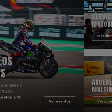
SERVIC
MOTOR
Inscribi
LOS
OS
ACCEDE
acionales y
MULTI
orLand.
delos a tu
Ver eventos
Ver gale