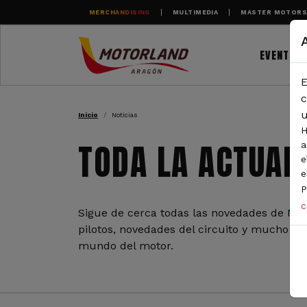
Pasar al contenido principal
MERCHANDISING
MULTIMEDIA
MASTER MOTOR
EVENTOS
E
RUTA DE NAVEGAC
c
u
Inicio
Noticias
H
TODA LA ACTUAL
a
e
e
P
c
Sigue de cerca todas las novedades de Mot
pilotos, novedades del circuito y mucho más
mundo del motor.