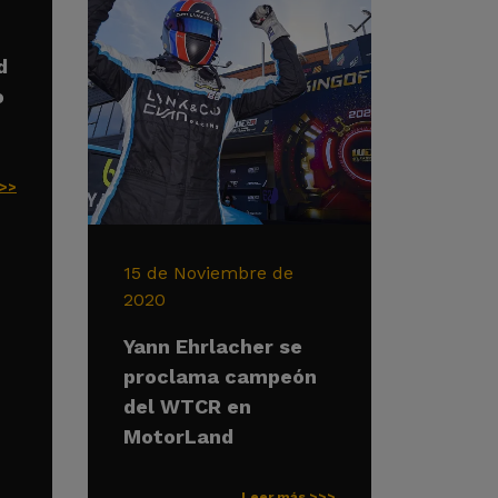
d
o
>>>
15 de Noviembre de
2020
Yann Ehrlacher se
proclama campeón
del WTCR en
MotorLand
Leer más >>>