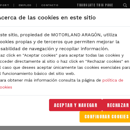
TRANSLATE THIS PAGE
SPORT
EMPLEO
CONTACTO
Acerca de las cookies en este sitio
MOTORLAND
EXPERIENCIAS
NOTICIAS
ste sitio, propiedad de MOTORLAND ARAGÓN, utiliza
IÓN
ookies propias y de terceros que permiten mejorar la
sabilidad de navegación y recopilar información.
az click en "Aceptar cookies" para aceptar todas las cookies y
IDAD DE MOTORLAND
cceder directamente al sitio o haz click en "Rechazar cookies" en
l caso que desees aceptar únicamente las cookies esenciales par
l funcionamiento básico del sitio web.
ara obtener más información consulta la página de
política de
ookies
orLand Aragón. Aquí encontrarás noticias sobre eventos, 
. Filtra por categoría o tipo de contenido y no te pierdas
ACEPTAR Y NAVEGAR
RECHAZAR
CONFIGURAR COOKIES