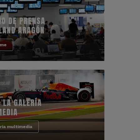
IO DE PRENSA
LAND ARAGÓN
rme
 LA GALERÍA
MEDIA
ría multimedia