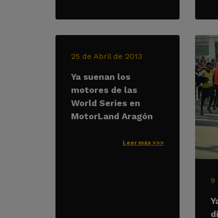
25 de Abril de 2013
Ya suenan los
motores de las
World Series en
MotorLand Aragón
Leer más >>>
9
Y
d