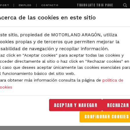
TRANSLATE THIS PAGE
SPORT
EMPLEO
CONTACTO
Acerca de las cookies en este sitio
MOTORLAND
EXPERIENCIAS
NOTICIAS
ste sitio, propiedad de MOTORLAND ARAGÓN, utiliza
IÓN
ookies propias y de terceros que permiten mejorar la
sabilidad de navegación y recopilar información.
az click en "Aceptar cookies" para aceptar todas las cookies y
IDAD DE MOTORLAND
cceder directamente al sitio o haz click en "Rechazar cookies" en
l caso que desees aceptar únicamente las cookies esenciales par
l funcionamiento básico del sitio web.
ara obtener más información consulta la página de
política de
ookies
orLand Aragón. Aquí encontrarás noticias sobre eventos, 
. Filtra por categoría o tipo de contenido y no te pierdas
ACEPTAR Y NAVEGAR
RECHAZAR
CONFIGURAR COOKIES