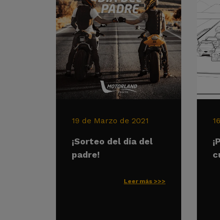
19 de Marzo de 2021
1
¡Sorteo del día del
¡
padre!
c
Leer más >>>