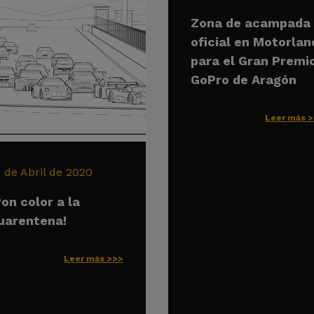
Zona de acampada
oficial en Motorlan
para el Gran Premi
GoPro de Aragón
Leer más 
6 de Abril de 2020
Pon color a la
uarentena!
Leer más >>>