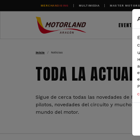
Pasar al contenido principal
MERCHANDISING
MULTIMEDIA
MASTER MOTOR
EVENTOS
E
RUTA DE NAVEGAC
c
u
Inicio
Noticias
H
TODA LA ACTUAL
a
e
e
P
c
Sigue de cerca todas las novedades de Mot
pilotos, novedades del circuito y mucho más
mundo del motor.