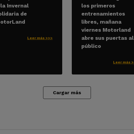
 la Invernal
los primeros
olidaria de
entrenamientos
otorLand
libres, mañana
viernes Motorland
abre sus puertas al
Leer más >>>
público
Leer más 
Cargar más