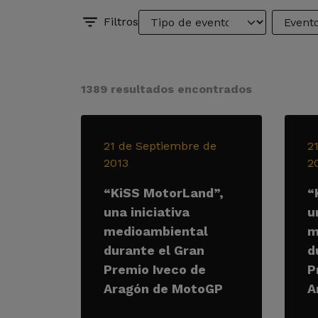
Filtros
1389 resultados encontrados
21 de Septiembre de
2
2013
2
“KiSS MotorLand”,
“
una iniciativa
u
medioambiental
m
durante el Gran
d
Premio Iveco de
P
Aragón de MotoGP
A