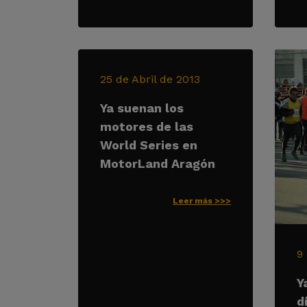
25 de Abril de 2013
Ya suenan los
motores de las
World Series en
MotorLand Aragón
Leer más >>>
9
Y
d