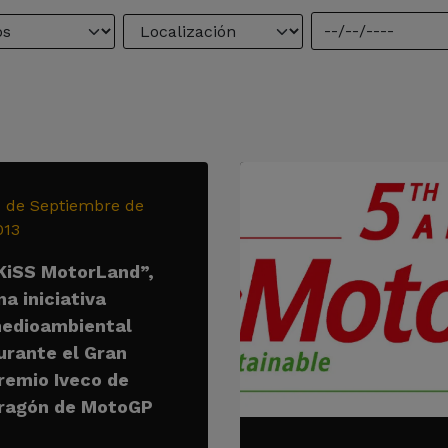
1 de Septiembre de
013
KiSS MotorLand”,
na iniciativa
edioambiental
urante el Gran
remio Iveco de
ragón de MotoGP