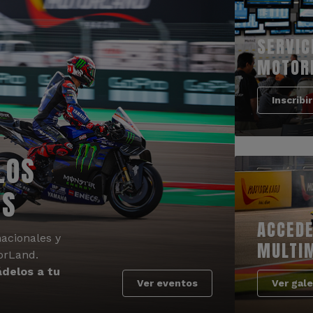
SERVIC
MOTOR
Inscribi
LOS
OS
ACCEDE
acionales y
MULTI
orLand.
delos a tu
Ver eventos
Ver gale