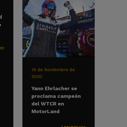
d
o
>>>
15 de Noviembre de
2020
Yann Ehrlacher se
proclama campeón
del WTCR en
MotorLand
Leer más >>>