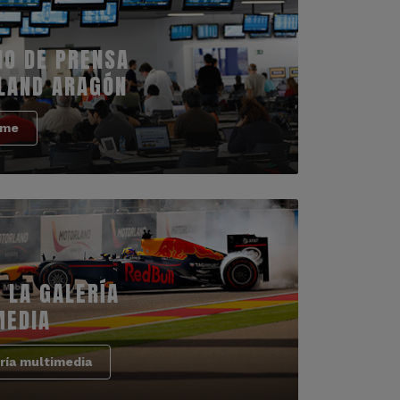
IO DE PRENSA
LAND ARAGÓN
rme
 LA GALERÍA
MEDIA
ría multimedia