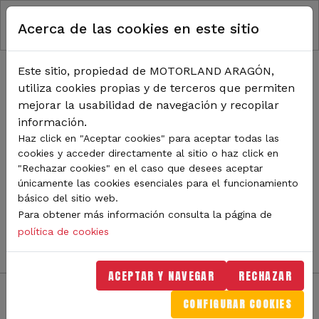
RUTA DE NAVEGACIÓN
Pasar al contenido principal
Acerca de las cookies en este sitio
Inicio
Noticias
TODA LA ACTUALIDAD DE
Este sitio, propiedad de MOTORLAND ARAGÓN,
utiliza cookies propias y de terceros que permiten
MOTORLAND
mejorar la usabilidad de navegación y recopilar
información.
Haz click en "Aceptar cookies" para aceptar todas las
cookies y acceder directamente al sitio o haz click en
Sigue de cerca todas las novedades de MotorLand
"Rechazar cookies" en el caso que desees aceptar
Aragón. Aquí encontrarás noticias sobre eventos,
únicamente las cookies esenciales para el funcionamiento
competiciones, pilotos, novedades del circuito y
básico del sitio web.
mucho más. Filtra por categoría o tipo de contenido y
Para obtener más información consulta la página de
no te pierdas nada del mundo del motor.
política de cookies
ACEPTAR Y NAVEGAR
RECHAZAR
CONFIGURAR COOKIES
Filtros