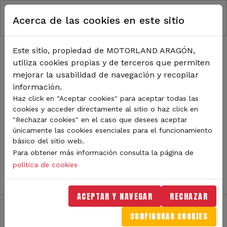
RUTA DE NAVEGACIÓN
Pasar al contenido principal
Acerca de las cookies en este sitio
Inicio
Noticias
TODA LA ACTUALIDAD DE
Este sitio, propiedad de MOTORLAND ARAGÓN,
utiliza cookies propias y de terceros que permiten
MOTORLAND
mejorar la usabilidad de navegación y recopilar
información.
Haz click en "Aceptar cookies" para aceptar todas las
cookies y acceder directamente al sitio o haz click en
Sigue de cerca todas las novedades de MotorLand
"Rechazar cookies" en el caso que desees aceptar
Aragón. Aquí encontrarás noticias sobre eventos,
únicamente las cookies esenciales para el funcionamiento
competiciones, pilotos, novedades del circuito y
básico del sitio web.
mucho más. Filtra por categoría o tipo de contenido y
Para obtener más información consulta la página de
no te pierdas nada del mundo del motor.
política de cookies
ACEPTAR Y NAVEGAR
RECHAZAR
CONFIGURAR COOKIES
Filtros