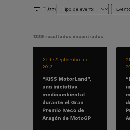
Filtros
1389 resultados encontrados
21 de Septiembre de
2
2013
2
“KiSS MotorLand”,
“
una iniciativa
u
medioambiental
m
durante el Gran
d
Premio Iveco de
P
Aragón de MotoGP
A