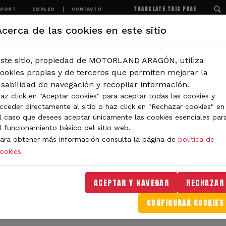
TRANSLATE THIS PAGE
SPORT
EMPLEO
CONTACTO
Acerca de las cookies en este sitio
MOTORLAND
EXPERIENCIAS
NOTICIAS
ste sitio, propiedad de MOTORLAND ARAGÓN, utiliza
IÓN
ookies propias y de terceros que permiten mejorar la
sabilidad de navegación y recopilar información.
az click en "Aceptar cookies" para aceptar todas las cookies y
IDAD DE MOTORLAND
cceder directamente al sitio o haz click en "Rechazar cookies" en
l caso que desees aceptar únicamente las cookies esenciales par
l funcionamiento básico del sitio web.
ara obtener más información consulta la página de
política de
ookies
orLand Aragón. Aquí encontrarás noticias sobre eventos, 
. Filtra por categoría o tipo de contenido y no te pierdas
ACEPTAR Y NAVEGAR
RECHAZAR
CONFIGURAR COOKIES