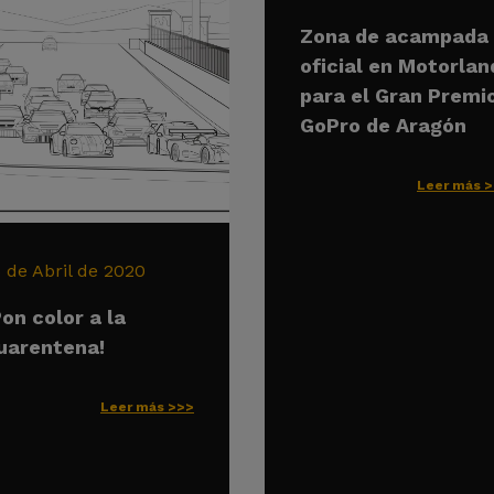
Zona de acampada
oficial en Motorlan
para el Gran Premi
GoPro de Aragón
Leer más 
6 de Abril de 2020
Pon color a la
uarentena!
Leer más >>>