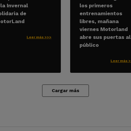
 la Invernal
los primeros
olidaria de
entrenamientos
otorLand
libres, mañana
viernes Motorland
abre sus puertas al
Leer más >>>
público
Leer más 
Cargar más