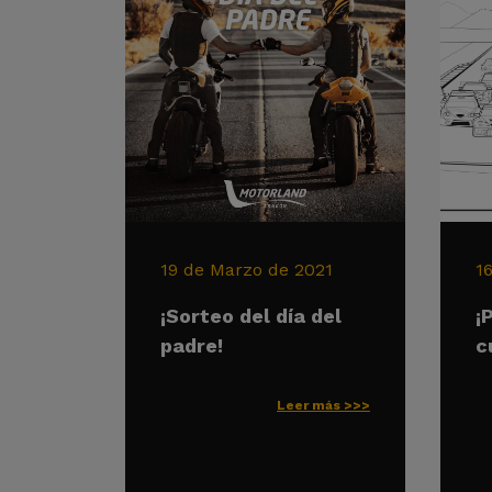
19 de Marzo de 2021
1
¡Sorteo del día del
¡
padre!
c
Leer más >>>