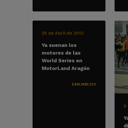
25 de Abril de 2013
Ya suenan los
motores de las
World Series en
MotorLand Aragón
Leer más >>>
9
Y
d