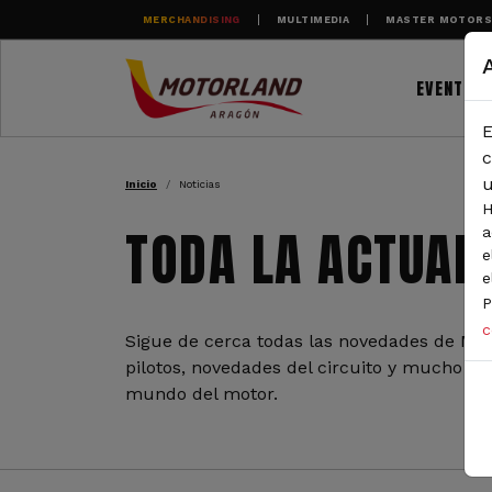
Pasar al contenido principal
MERCHANDISING
MULTIMEDIA
MASTER MOTOR
EVENTOS
E
RUTA DE NAVEGAC
c
u
Inicio
Noticias
H
TODA LA ACTUAL
a
e
e
P
c
Sigue de cerca todas las novedades de Mot
pilotos, novedades del circuito y mucho más
mundo del motor.