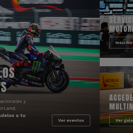
SERVIC
MOTOR
Inscribi
LOS
OS
ACCEDE
acionales y
MULTI
orLand.
delos a tu
Ver eventos
Ver gale