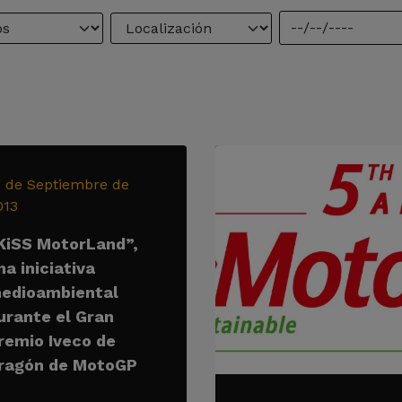
1 de Septiembre de
013
KiSS MotorLand”,
na iniciativa
edioambiental
urante el Gran
remio Iveco de
ragón de MotoGP