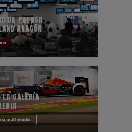
IO DE PRENSA
LAND ARAGÓN
rme
 LA GALERÍA
MEDIA
ría multimedia