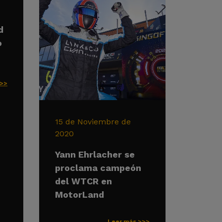
d
o
>>>
15 de Noviembre de
2020
Yann Ehrlacher se
proclama campeón
del WTCR en
MotorLand
Leer más >>>