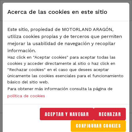
RUTA DE NAVEGACIÓN
Pasar al contenido principal
Acerca de las cookies en este sitio
Inicio
Noticias
TODA LA ACTUALIDAD DE
Este sitio, propiedad de MOTORLAND ARAGÓN,
utiliza cookies propias y de terceros que permiten
MOTORLAND
mejorar la usabilidad de navegación y recopilar
información.
Haz click en "Aceptar cookies" para aceptar todas las
cookies y acceder directamente al sitio o haz click en
Sigue de cerca todas las novedades de MotorLand
"Rechazar cookies" en el caso que desees aceptar
Aragón. Aquí encontrarás noticias sobre eventos,
únicamente las cookies esenciales para el funcionamiento
competiciones, pilotos, novedades del circuito y
básico del sitio web.
mucho más. Filtra por categoría o tipo de contenido y
Para obtener más información consulta la página de
no te pierdas nada del mundo del motor.
política de cookies
ACEPTAR Y NAVEGAR
RECHAZAR
CONFIGURAR COOKIES
Filtros