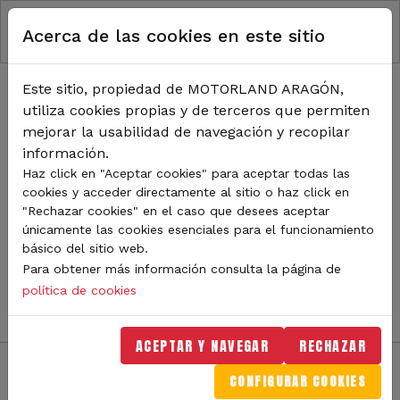
RUTA DE NAVEGACIÓN
Pasar al contenido principal
Acerca de las cookies en este sitio
Inicio
Noticias
TODA LA ACTUALIDAD DE
Este sitio, propiedad de MOTORLAND ARAGÓN,
utiliza cookies propias y de terceros que permiten
MOTORLAND
mejorar la usabilidad de navegación y recopilar
información.
Haz click en "Aceptar cookies" para aceptar todas las
cookies y acceder directamente al sitio o haz click en
Sigue de cerca todas las novedades de MotorLand
"Rechazar cookies" en el caso que desees aceptar
Aragón. Aquí encontrarás noticias sobre eventos,
únicamente las cookies esenciales para el funcionamiento
competiciones, pilotos, novedades del circuito y
básico del sitio web.
mucho más. Filtra por categoría o tipo de contenido y
Para obtener más información consulta la página de
no te pierdas nada del mundo del motor.
política de cookies
ACEPTAR Y NAVEGAR
RECHAZAR
CONFIGURAR COOKIES
Filtros