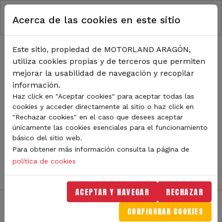
RUTA DE NAVEGACIÓN
Pasar al contenido principal
Acerca de las cookies en este sitio
Inicio
Noticias
TODA LA ACTUALIDAD DE
Este sitio, propiedad de MOTORLAND ARAGÓN,
utiliza cookies propias y de terceros que permiten
MOTORLAND
mejorar la usabilidad de navegación y recopilar
información.
Haz click en "Aceptar cookies" para aceptar todas las
cookies y acceder directamente al sitio o haz click en
Sigue de cerca todas las novedades de MotorLand
"Rechazar cookies" en el caso que desees aceptar
Aragón. Aquí encontrarás noticias sobre eventos,
únicamente las cookies esenciales para el funcionamiento
competiciones, pilotos, novedades del circuito y
básico del sitio web.
mucho más. Filtra por categoría o tipo de contenido y
Para obtener más información consulta la página de
no te pierdas nada del mundo del motor.
política de cookies
ACEPTAR Y NAVEGAR
RECHAZAR
CONFIGURAR COOKIES
Filtros